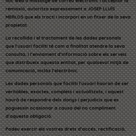
lloc web o missatge de correu electrònic i acceptar la
remissió, autoritza expressament a JOSEP LLUÍS
MERLOS que els tracti i incorpori en un fitxer de la seva
propietat.
La recollida i el tractament de les dades personals
que l’usuari faciliti té com a finalitat atendre la seva
consulta, i l’enviament d’informació sobre els serveis
que distribueix aquesta entitat, per qualsevol mitjà de
comunicació, inclòs l’electrònic.
Les dades personals que faciliti l’usuari hauran de ser
veritables, exactes, complets i actualitzats, i aquest
haurà de respondre dels danys i perjudicis que es
poguessin ocasionar a causa del no compliment
d’aquesta obligació.
Podeu exercir els vostres drets d’accés, rectificació,