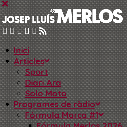
Inici
Articles
Sport
Diari Ara
Solo Moto
Programes de ràdio
Fórmula Marca #1
Fórmula Merlos 2026