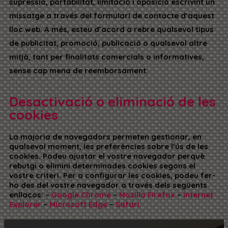
supressió, portabilitat, limitació i oposició escrivint un
missatge a través del formulari de contacte d’aquest
lloc web. A més, esteu d’acord a rebre qualsevol tipus
de publicitat, promoció, publicació o qualsevol altre
mitjà, tant per finalitats comercials o informatives,
sense cap mena de reemborsament.
Desactivació o eliminació de les
cookies
La majoria de navegadors permeten gestionar, en
qualsevol moment, les preferències sobre l’ús de les
cookies. Podeu ajustar el vostre navegador perquè
rebutgi o elimini determinades cookies segons el
vostre criteri. Per a configurar les cookies, podeu fer-
ho des del vostre navegador a través dels següents
enllaços: –
Google Chrome
–
Mozilla Firefox
–
Internet
Explorer
–
Microsoft Edge
–
Safari