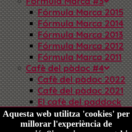
Fórmula Marca #3
Fórmula Marca 2015
Fórmula Marca 2014
Fórmula Marca 2013
Fórmula Marca 2012
Fórmula Marca 2011
Cafè del pàdoc #4
Cafè del pàdoc 2022
Cafè del pàdoc 2021
El cafè del paddock
2015
Aquesta web utilitza 'cookies' per
El cafè del paddock
millorar l'experiència de