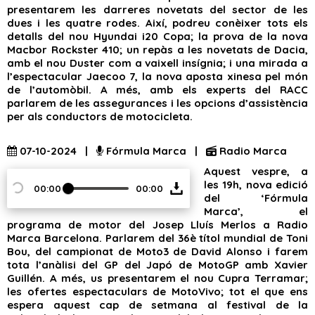
presentarem les darreres novetats del sector de les
dues i les quatre rodes. Així, podreu conèixer tots els
detalls del nou Hyundai i20 Copa; la prova de la nova
Macbor Rockster 410; un repàs a les novetats de Dacia,
amb el nou Duster com a vaixell insígnia; i una mirada a
l’espectacular Jaecoo 7, la nova aposta xinesa pel món
de l’automòbil. A més, amb els experts del RACC
parlarem de les assegurances i les opcions d’assistència
per als conductors de motocicleta.
07-10-2024 |
Fórmula Marca |
Radio Marca
Aquest vespre, a
les 19h, nova edició
00:00
00:00
del ‘Fórmula
Marca’, el
programa de motor del Josep Lluís Merlos a Radio
Marca Barcelona. Parlarem del 36è títol mundial de Toni
Bou, del campionat de Moto3 de David Alonso i farem
tota l’anàlisi del GP del Japó de MotoGP amb Xavier
Guillén. A més, us presentarem el nou Cupra Terramar;
les ofertes espectaculars de MotoVivo; tot el que ens
espera aquest cap de setmana al festival de la