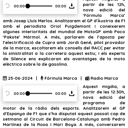
partir de les 12h,
00:00
00:00
nova edició del
‘Fórmula Marca’
amb Josep Lluís Merlos. Analitzarem el GP d’Àustria de F1
amb el periodista Oriol Puigdemont i coneixerem
algunes interioritats del mundial de MotoGP amb Paco
‘Pakote’ Mármol. A més, parlarem de l’aposta per
l’electrificació de Cupra amb Jordi Gené, pilot provador
de la marca; escoltarem els consells del RACC per evitar
la sinistralitat a la carretera aquest estiu; i els experts
de Silence ens explicaran els avantatges de la moto
elèctrica sobre la de gasolina.
25-06-2024 |
Fórmula Marca |
Radio Marca
Aquest migdia, a
partir de les 12:30h,
00:00
00:00
nova edició del
programa de
motor de la ràdio dels esports. Analitzarem el GP
d’Espanya de F1 que s’ha disputat aquest passat cap de
setmana al Circuit de Barcelona-Catalunya amb Pedro
Martínez de la Rosa i Mari Boya. A més, conversarem