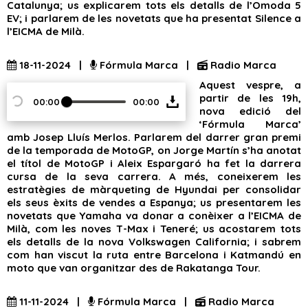
Catalunya; us explicarem tots els detalls de l’Omoda 5
EV; i parlarem de les novetats que ha presentat Silence a
l’EICMA de Milà.
18-11-2024 |
Fórmula Marca |
Radio Marca
Aquest vespre, a
partir de les 19h,
00:00
00:00
nova edició del
‘Fórmula Marca’
amb Josep Lluís Merlos. Parlarem del darrer gran premi
de la temporada de MotoGP, on Jorge Martín s’ha anotat
el títol de MotoGP i Aleix Espargaró ha fet la darrera
cursa de la seva carrera. A més, coneixerem les
estratègies de màrqueting de Hyundai per consolidar
els seus èxits de vendes a Espanya; us presentarem les
novetats que Yamaha va donar a conèixer a l’EICMA de
Milà, com les noves T-Max i Teneré; us acostarem tots
els detalls de la nova Volkswagen California; i sabrem
com han viscut la ruta entre Barcelona i Katmandú en
moto que van organitzar des de Rakatanga Tour.
11-11-2024 |
Fórmula Marca |
Radio Marca