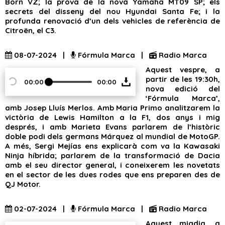
Born VZ; la prova de la nova Yamaha MT09 SP; els
secrets del disseny del nou Hyundai Santa Fe; i la
profunda renovació d’un dels vehicles de referència de
Citroën, el C3.
08-07-2024 |
Fórmula Marca |
Radio Marca
Aquest vespre, a
partir de les 19:30h,
00:00
00:00
nova edició del
‘Fórmula Marca’,
amb Josep Lluís Merlos. Amb Maria Primo analitzarem la
victòria de Lewis Hamilton a la F1, dos anys i mig
després, i amb Marieta Evans parlarem de l’històric
doble podi dels germans Márquez al mundial de MotoGP.
A més, Sergi Mejías ens explicarà com va la Kawasaki
Ninja híbrida; parlarem de la transformació de Dacia
amb el seu director general, i coneixerem les novetats
en el sector de les dues rodes que ens preparen des de
QJ Motor.
02-07-2024 |
Fórmula Marca |
Radio Marca
Aquest migdia, a