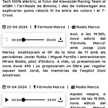
Tech 100% elèctric; el futur del Kawasaki Racing Team al
WSBK i l’arribada de Bimota; i des de Volkswagen ens
explicaran quina relació hi ha entre els colors i el T-
Cross.
22-04-2024 |
Fórmula Marca |
Radio Marca
Avui, a les 19:30h,
nova edició del
00:00
00:00
‘Fórmula Marca’
amb Josep Lluís
Merlos. Analitzarem el GP de la Xina de F1 amb els
periodistes Javier Rubio i Miguel Portillo i entrevistarem
Mireia Badia, pilot d’Enduro. A més, us presentarem la
nova Kove 450 i us proposarem un llibre per regalar
aquest Sant Jordi, les memòries de l’expilot Dani
Amatriain.
15-04-2024 |
Fórmula Marca |
Radio Marca
Aquest vespre, a
partir de les 19:30h,
00:00
59:59
nova edició del
‘Fórmula Marca’