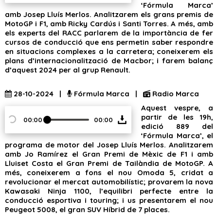
‘Fórmula Marca’
amb Josep Lluís Merlos. Analitzarem els grans premis de
MotoGP i F1, amb Ricky Cardús i Santi Torres. A més, amb
els experts del RACC parlarem de la importància de fer
cursos de conducció que ens permetin saber respondre
en situacions complexes a la carretera; coneixerem els
plans d’internacionalització de Macbor; i farem balanç
d’aquest 2024 per al grup Renault.
28-10-2024 |
Fórmula Marca |
Radio Marca
Aquest vespre, a
partir de les 19h,
00:00
00:00
edició 889 del
‘Fórmula Marca’, el
programa de motor del Josep Lluís Merlos. Analitzarem
amb Jo Ramírez el Gran Premi de Mèxic de F1 i amb
Lluiset Costa el Gran Premi de Tailàndia de MotoGP. A
més, coneixerem a fons el nou Omoda 5, cridat a
revolucionar el mercat automobilístic; provarem la nova
Kawasaki Ninja 1100, l’equilibri perfecte entre la
conducció esportiva i touring; i us presentarem el nou
Peugeot 5008, el gran SUV Híbrid de 7 places.