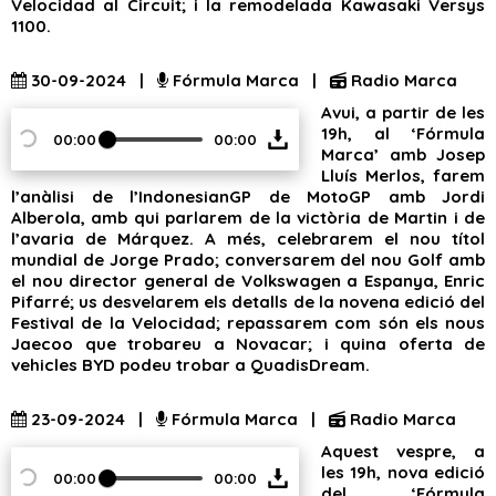
Velocidad al Circuit; i la remodelada Kawasaki Versys
1100.
30-09-2024 |
Fórmula Marca |
Radio Marca
Avui, a partir de les
19h, al ‘Fórmula
00:00
00:00
Marca’ amb Josep
Lluís Merlos, farem
l’anàlisi de l’IndonesianGP de MotoGP amb Jordi
Alberola, amb qui parlarem de la victòria de Martin i de
l’avaria de Márquez. A més, celebrarem el nou títol
mundial de Jorge Prado; conversarem del nou Golf amb
el nou director general de Volkswagen a Espanya, Enric
Pifarré; us desvelarem els detalls de la novena edició del
Festival de la Velocidad; repassarem com són els nous
Jaecoo que trobareu a Novacar; i quina oferta de
vehicles BYD podeu trobar a QuadisDream.
23-09-2024 |
Fórmula Marca |
Radio Marca
Aquest vespre, a
les 19h, nova edició
00:00
00:00
del ‘Fórmula