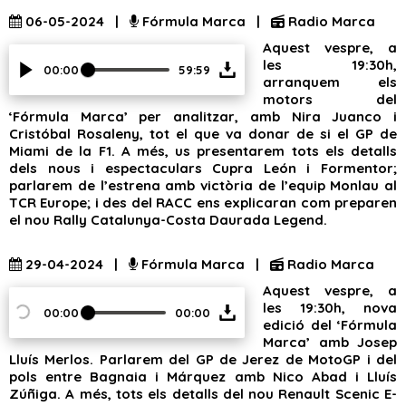
06-05-2024 |
Fórmula Marca |
Radio Marca
Aquest vespre, a
les 19:30h,
00:00
59:59
arranquem els
motors del
‘Fórmula Marca’ per analitzar, amb Nira Juanco i
Cristóbal Rosaleny, tot el que va donar de si el GP de
Miami de la F1. A més, us presentarem tots els detalls
dels nous i espectaculars Cupra León i Formentor;
parlarem de l’estrena amb victòria de l’equip Monlau al
TCR Europe; i des del RACC ens explicaran com preparen
el nou Rally Catalunya-Costa Daurada Legend.
29-04-2024 |
Fórmula Marca |
Radio Marca
Aquest vespre, a
les 19:30h, nova
00:00
00:00
edició del ‘Fórmula
Marca’ amb Josep
Lluís Merlos. Parlarem del GP de Jerez de MotoGP i del
pols entre Bagnaia i Márquez amb Nico Abad i Lluís
Zúñiga. A més, tots els detalls del nou Renault Scenic E-