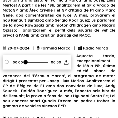
avui torna a la pista el ‘Fórmula Marca’ amb Josep Lluís
Merlos! A partir de les 19h, analitzarem el GP d’Aragó de
MotoGP amb Àlex Crivillé i el GP d’Itàlia de F1 amb Marc
Gené, dos comentaristes de luxe. A més, provarem el
nou Renault Symbioz amb Sergio Rodríguez; us parlarem
de la nova Kawasaki amb motor d’hidrogen amb Ricard
Opisso; i analitzarem el perfil dels usuaris de vehicle
privat a l’AMB amb Cristian Bardají del RACC.
29-07-2024 |
Fórmula Marca |
Radio Marca
Aquesta tarda,
excepcionalment
00:00
00:00
de 18h a 19h, última
edició abans de
vacances del ‘Fórmula Marca’, el programa de motor
dirigit i presentat per Josep Lluís Merlos. Analitzarem el
GP de Bèlgica de F1 amb dos convidats de luxe, Andy
Soucek i Roldán Rodríguez. A més, l’aposta pels híbrids
de Renualt; la prova a fons del nou Hyundai Santa Fe; i el
nou concessionari Quadis Dream on podreu trobar la
gamma de vehicles xinesos BYD.