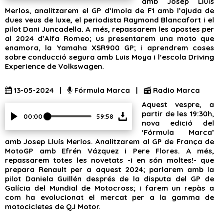
amb Josep Lluís
Merlos, analitzarem el GP d’Imola de F1 amb l’ajuda de
dues veus de luxe, el periodista Raymond Blancafort i el
pilot Dani Juncadella. A més, repassarem les apostes per
al 2024 d’Alfa Romeo; us presentarem una moto que
enamora, la Yamaha XSR900 GP; i aprendrem coses
sobre conducció segura amb Luis Moya i l’escola Driving
Experience de Volkswagen.
13-05-2024 |
Fórmula Marca |
Radio Marca
Aquest vespre, a
partir de les 19:30h,
00:00
59:58
nova edició del
‘Fórmula Marca’
amb Josep Lluís Merlos. Analitzarem al GP de França de
MotoGP amb Efrén Vázquez i Pere Flores. A més,
repassarem totes les novetats -i en són moltes!- que
prepara Renault per a aquest 2024; parlarem amb la
pilot Daniela Guillén després de la disputa del GP de
Galícia del Mundial de Motocross; i farem un repàs a
com ha evolucionat el mercat per a la gamma de
motocicletes de QJ Motor.