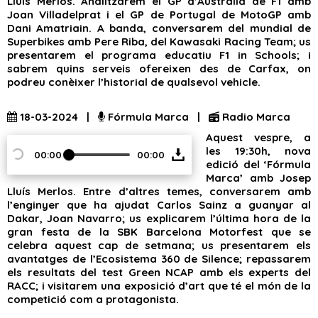
Lluís Merlos. Analitzarem el GP d’Austràlia de F1 amb
Joan Villadelprat i el GP de Portugal de MotoGP amb
Dani Amatriain. A banda, conversarem del mundial de
Superbikes amb Pere Riba, del Kawasaki Racing Team; us
presentarem el programa educatiu F1 in Schools; i
sabrem quins serveis ofereixen des de Carfax, on
podreu conèixer l’historial de qualsevol vehicle.
18-03-2024 |
Fórmula Marca |
Radio Marca
Aquest vespre, a
les 19:30h, nova
00:00
00:00
edició del ‘Fórmula
Marca’ amb Josep
Lluís Merlos. Entre d’altres temes, conversarem amb
l’enginyer que ha ajudat Carlos Sainz a guanyar al
Dakar, Joan Navarro; us explicarem l’última hora de la
gran festa de la SBK Barcelona Motorfest que se
celebra aquest cap de setmana; us presentarem els
avantatges de l’Ecosistema 360 de Silence; repassarem
els resultats del test Green NCAP amb els experts del
RACC; i visitarem una exposició d’art que té el món de la
competició com a protagonista.