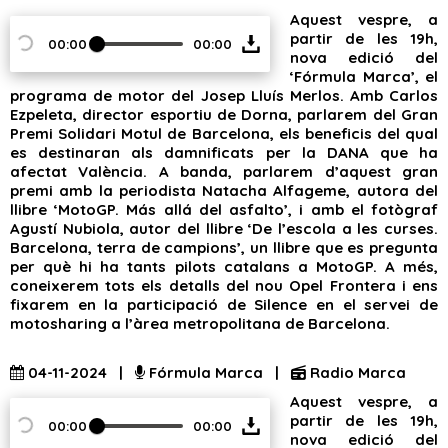
Aquest vespre, a
partir de les 19h,
00:00
00:00
nova edició del
‘Fórmula Marca’, el
programa de motor del Josep Lluís Merlos. Amb Carlos
Ezpeleta, director esportiu de Dorna, parlarem del Gran
Premi Solidari Motul de Barcelona, els beneficis del qual
es destinaran als damnificats per la DANA que ha
afectat València. A banda, parlarem d’aquest gran
premi amb la periodista Natacha Alfageme, autora del
llibre ‘MotoGP. Más allá del asfalto’, i amb el fotògraf
Agustí Nubiola, autor del llibre ‘De l’escola a les curses.
Barcelona, terra de campions’, un llibre que es pregunta
per què hi ha tants pilots catalans a MotoGP. A més,
coneixerem tots els detalls del nou Opel Frontera i ens
fixarem en la participació de Silence en el servei de
motosharing a l’àrea metropolitana de Barcelona.
04-11-2024 |
Fórmula Marca |
Radio Marca
Aquest vespre, a
partir de les 19h,
00:00
00:00
nova edició del