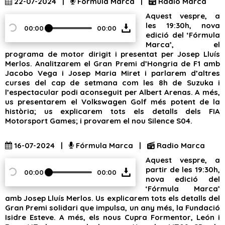
22-07-2024 |
Fórmula Marca |
Radio Marca
Aquest vespre, a
les 19:30h, nova
00:00
00:00
edició del ‘Fórmula
Marca’, el
programa de motor dirigit i presentat per Josep Lluís
Merlos. Analitzarem el Gran Premi d’Hongria de F1 amb
Jacobo Vega i Josep Maria Miret i parlarem d’altres
curses del cap de setmana com les 8h de Suzuka i
l’espectacular podi aconseguit per Albert Arenas. A més,
us presentarem el Volkswagen Golf més potent de la
història; us explicarem tots els detalls dels FIA
Motorsport Games; i provarem el nou Silence S04.
16-07-2024 |
Fórmula Marca |
Radio Marca
Aquest vespre, a
partir de les 19:30h,
00:00
00:00
nova edició del
‘Fórmula Marca’
amb Josep Lluís Merlos. Us explicarem tots els detalls del
Gran Premi solidari que impulsa, un any més, la Fundació
Isidre Esteve. A més, els nous Cupra Formentor, León i