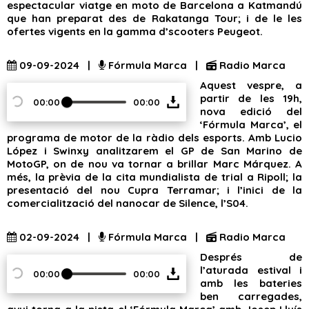
espectacular viatge en moto de Barcelona a Katmandú
que han preparat des de Rakatanga Tour; i de le les
ofertes vigents en la gamma d’scooters Peugeot.
09-09-2024 |
Fórmula Marca |
Radio Marca
Aquest vespre, a
partir de les 19h,
00:00
00:00
nova edició del
‘Fórmula Marca’, el
programa de motor de la ràdio dels esports. Amb Lucio
López i Swinxy analitzarem el GP de San Marino de
MotoGP, on de nou va tornar a brillar Marc Márquez. A
més, la prèvia de la cita mundialista de trial a Ripoll; la
presentació del nou Cupra Terramar; i l’inici de la
comercialització del nanocar de Silence, l’S04.
02-09-2024 |
Fórmula Marca |
Radio Marca
Després de
l’aturada estival i
00:00
00:00
amb les bateries
ben carregades,