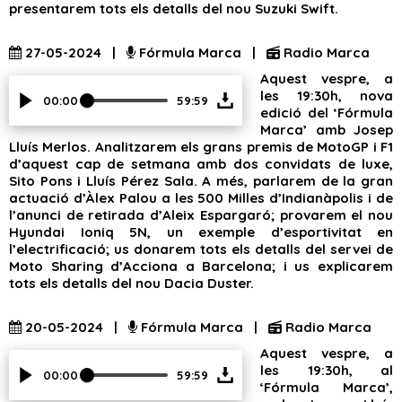
presentarem tots els detalls del nou Suzuki Swift.
27-05-2024 |
Fórmula Marca |
Radio Marca
Aquest vespre, a
les 19:30h, nova
00:00
59:59
edició del ‘Fórmula
Marca’ amb Josep
Lluís Merlos. Analitzarem els grans premis de MotoGP i F1
d’aquest cap de setmana amb dos convidats de luxe,
Sito Pons i Lluís Pérez Sala. A més, parlarem de la gran
actuació d’Àlex Palou a les 500 Milles d’Indianàpolis i de
l’anunci de retirada d’Aleix Espargaró; provarem el nou
Hyundai Ioniq 5N, un exemple d’esportivitat en
l’electrificació; us donarem tots els detalls del servei de
Moto Sharing d’Acciona a Barcelona; i us explicarem
tots els detalls del nou Dacia Duster.
20-05-2024 |
Fórmula Marca |
Radio Marca
Aquest vespre, a
les 19:30h, al
00:00
59:59
‘Fórmula Marca’,