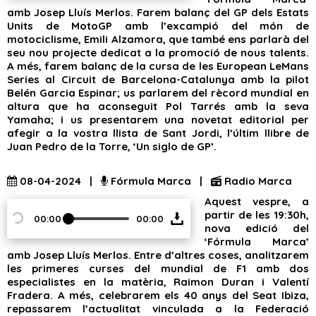
amb Josep Lluís Merlos. Farem balanç del GP dels Estats
Units de MotoGP amb l’excampió del món de
motociclisme, Emili Alzamora, que també ens parlarà del
seu nou projecte dedicat a la promoció de nous talents.
A més, farem balanç de la cursa de les European LeMans
Series al Circuit de Barcelona-Catalunya amb la pilot
Belén Garcia Espinar; us parlarem del rècord mundial en
altura que ha aconseguit Pol Tarrés amb la seva
Yamaha; i us presentarem una novetat editorial per
afegir a la vostra llista de Sant Jordi, l’últim llibre de
Juan Pedro de la Torre, ‘Un siglo de GP’.
08-04-2024 |
Fórmula Marca |
Radio Marca
Aquest vespre, a
partir de les 19:30h,
00:00
00:00
nova edició del
‘Fórmula Marca’
amb Josep Lluís Merlos. Entre d’altres coses, analitzarem
les primeres curses del mundial de F1 amb dos
especialistes en la matèria, Raimon Duran i Valentí
Fradera. A més, celebrarem els 40 anys del Seat Ibiza,
repassarem l’actualitat vinculada a la Federació