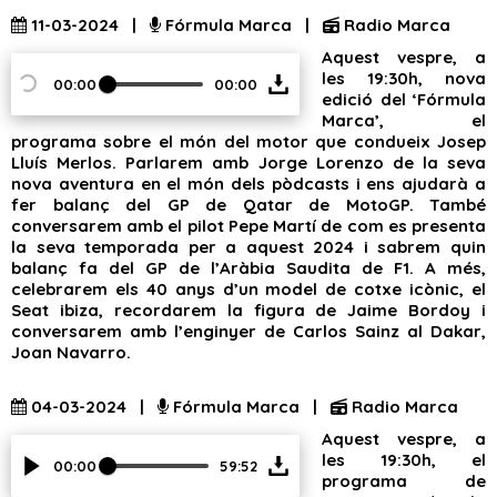
11-03-2024 |
Fórmula Marca |
Radio Marca
Aquest vespre, a
les 19:30h, nova
00:00
00:00
edició del ‘Fórmula
Marca’, el
programa sobre el món del motor que condueix Josep
Lluís Merlos. Parlarem amb Jorge Lorenzo de la seva
nova aventura en el món dels pòdcasts i ens ajudarà a
fer balanç del GP de Qatar de MotoGP. També
conversarem amb el pilot Pepe Martí de com es presenta
la seva temporada per a aquest 2024 i sabrem quin
balanç fa del GP de l’Aràbia Saudita de F1. A més,
celebrarem els 40 anys d’un model de cotxe icònic, el
Seat ibiza, recordarem la figura de Jaime Bordoy i
conversarem amb l’enginyer de Carlos Sainz al Dakar,
Joan Navarro.
04-03-2024 |
Fórmula Marca |
Radio Marca
Aquest vespre, a
les 19:30h, el
00:00
59:52
programa de