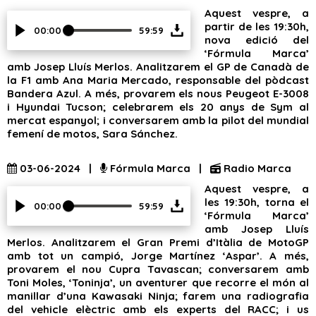
Aquest vespre, a
partir de les 19:30h,
00:00
59:59
nova edició del
‘Fórmula Marca’
amb Josep Lluís Merlos. Analitzarem el GP de Canadà de
la F1 amb Ana Maria Mercado, responsable del pòdcast
Bandera Azul. A més, provarem els nous Peugeot E-3008
i Hyundai Tucson; celebrarem els 20 anys de Sym al
mercat espanyol; i conversarem amb la pilot del mundial
femení de motos, Sara Sánchez.
03-06-2024 |
Fórmula Marca |
Radio Marca
Aquest vespre, a
les 19:30h, torna el
00:00
59:59
‘Fórmula Marca’
amb Josep Lluís
Merlos. Analitzarem el Gran Premi d’Itàlia de MotoGP
amb tot un campió, Jorge Martínez ‘Aspar’. A més,
provarem el nou Cupra Tavascan; conversarem amb
Toni Moles, ‘Toninja’, un aventurer que recorre el món al
manillar d’una Kawasaki Ninja; farem una radiografia
del vehicle elèctric amb els experts del RACC; i us