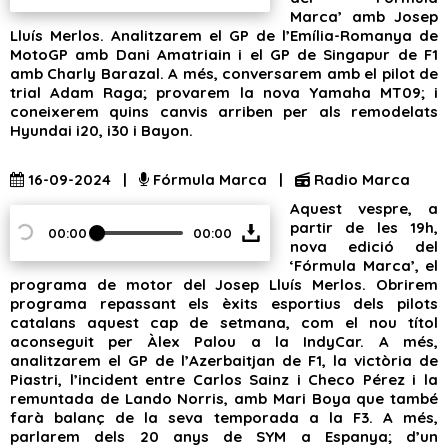
Marca’ amb Josep
Lluís Merlos. Analitzarem el GP de l’Emília-Romanya de
MotoGP amb Dani Amatriain i el GP de Singapur de F1
amb Charly Barazal. A més, conversarem amb el pilot de
trial Adam Raga; provarem la nova Yamaha MT09; i
coneixerem quins canvis arriben per als remodelats
Hyundai i20, i30 i Bayon.
16-09-2024 |
Fórmula Marca |
Radio Marca
Aquest vespre, a
partir de les 19h,
00:00
00:00
nova edició del
‘Fórmula Marca’, el
programa de motor del Josep Lluís Merlos. Obrirem
programa repassant els èxits esportius dels pilots
catalans aquest cap de setmana, com el nou títol
aconseguit per Àlex Palou a la IndyCar. A més,
analitzarem el GP de l’Azerbaitjan de F1, la victòria de
Piastri, l’incident entre Carlos Sainz i Checo Pérez i la
remuntada de Lando Norris, amb Mari Boya que també
farà balanç de la seva temporada a la F3. A més,
parlarem dels 20 anys de SYM a Espanya; d’un