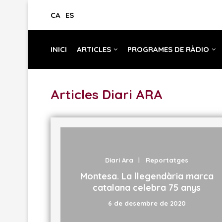
CA
ES
INICI
ARTICLES
PROGRAMES DE RÀDIO
Articles Diari ARA
Diari Ara
Reportatges
Montesa. La llegendària marca
catalana celebra 75 anys
6 de desembre de 2020