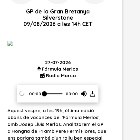
GP de la Gran Bretanya
Silverstone
09/08/2026 a les 14h CET
27-07-2026
21-07-2026
Fórmula Merlos
Fórmula Merlos
Radio Marca
Radio Marca
00:00
00:00
00:00
Press
a les 19h, última edició
Avui dimarts, a partir de les 19h
Enter
ces del 'Fórmula Merlos',
'Fórmula Merlos' a la ràdio del
s Merlos. Analitzarem el GP
Parlarem de la F1 d'ahir i d'avu
or
1 amb Pere Fermí Flores, que
periodista Ivan Vicario i us do
bé d'un rally ben especial
detalls del nou Renault Twingo 