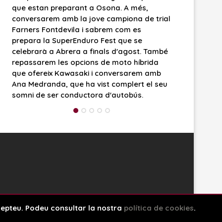
arant a Osona. A més,
banda, esbrinarem els canvis q
Space
b la jove campiona de trial
2027 el saló Automobile BCN i
vila i sabrem com es
nova Yamaha Tricity 300. A mé
to
erEnduro Fest que se
una estona a parlar de carret
rera a finals d'agost. També
connectades i dels plans de la
show
 opcions de moto híbrida
en aquest sentit.
wasaki i conversarem amb
volume
que ha vist complert el seu
onductora d'autobús.
slider.
Copyright © 2026
ccepteu. Podeu consultar la nostra
política de cookies
.