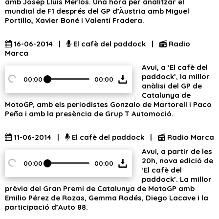
amb Josep Lluís Merlos. Una hora per analitzar el
mundial de F1 després del GP d’Àustria amb Miguel
Portillo, Xavier Boné i Valentí Fradera.
16-06-2014 |
El cafè del paddock |
Radio
Marca
Avui, a ‘El cafè del
paddock’, la millor
00:00
00:00
anàlisi del GP de
Catalunya de
MotoGP, amb els periodistes Gonzalo de Martorell i Paco
Peña i amb la presència de Grup T Automoció.
11-06-2014 |
El cafè del paddock |
Radio Marca
Avui, a partir de les
20h, nova edició de
00:00
00:00
‘El cafè del
paddock’. La millor
prèvia del Gran Premi de Catalunya de MotoGP amb
Emilio Pérez de Rozas, Gemma Rodés, Diego Lacave i la
participació d’Auto 88.