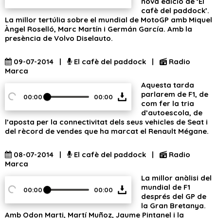
nova edició de ‘El
cafè del paddock’.
La millor tertúlia sobre el mundial de MotoGP amb Miquel
Àngel Roselló, Marc Martín i Germán García. Amb la
presència de Volvo Diselauto.
09-07-2014 |
El cafè del paddock |
Radio
Marca
Aquesta tarda
parlarem de F1, de
00:00
00:00
com fer la tria
d’autoescola, de
l’aposta per la connectivitat dels seus vehicles de Seat i
del rècord de vendes que ha marcat el Renault Mégane.
08-07-2014 |
El cafè del paddock |
Radio
Marca
La millor anàlisi del
mundial de F1
00:00
00:00
després del GP de
la Gran Bretanya.
Amb Odon Marti, Martí Muñoz, Jaume Pintanel i la