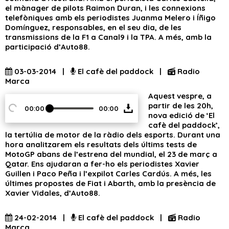
el mànager de pilots Raimon Duran, i les connexions
telefòniques amb els periodistes Juanma Melero i Íñigo
Domínguez, responsables, en el seu dia, de les
transmissions de la F1 a Canal9 i la TPA. A més, amb la
participació d’Auto88.
03-03-2014 |
El cafè del paddock |
Radio
Marca
Aquest vespre, a
partir de les 20h,
00:00
00:00
nova edició de ‘El
cafè del paddock’,
la tertúlia de motor de la ràdio dels esports. Durant una
hora analitzarem els resultats dels últims tests de
MotoGP abans de l’estrena del mundial, el 23 de març a
Qatar. Ens ajudaran a fer-ho els periodistes Xavier
Guillen i Paco Peña i l’expilot Carles Cardús. A més, les
últimes propostes de Fiat i Abarth, amb la presència de
Xavier Vidales, d’Auto88.
24-02-2014 |
El cafè del paddock |
Radio
Marca