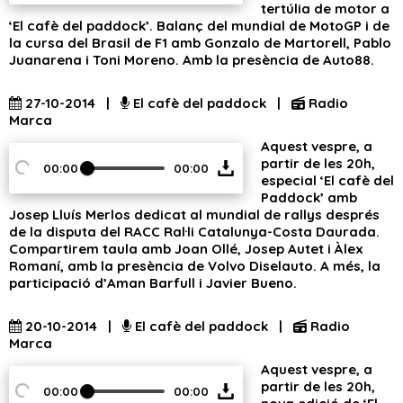
tertúlia de motor a
‘El cafè del paddock’. Balanç del mundial de MotoGP i de
la cursa del Brasil de F1 amb Gonzalo de Martorell, Pablo
Juanarena i Toni Moreno. Amb la presència de Auto88.
27-10-2014 |
El cafè del paddock |
Radio
Marca
Aquest vespre, a
partir de les 20h,
00:00
00:00
especial ‘El cafè del
Paddock’ amb
Josep Lluís Merlos dedicat al mundial de rallys després
de la disputa del RACC Ral·li Catalunya-Costa Daurada.
Compartirem taula amb Joan Ollé, Josep Autet i Àlex
Romaní, amb la presència de Volvo Diselauto. A més, la
participació d’Aman Barfull i Javier Bueno.
20-10-2014 |
El cafè del paddock |
Radio
Marca
Aquest vespre, a
partir de les 20h,
00:00
00:00