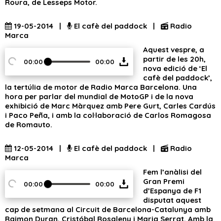
Roura, de Lesseps Motor.
19-05-2014 |
El cafè del paddock |
Radio
Marca
Aquest vespre, a
partir de les 20h,
00:00
00:00
nova edició de ‘El
cafè del paddock’,
la tertúlia de motor de Radio Marca Barcelona. Una
hora per parlar del mundial de MotoGP i de la nova
exhibició de Marc Màrquez amb Pere Gurt, Carles Cardús
i Paco Peña, i amb la col·laboració de Carlos Romagosa
de Romauto.
12-05-2014 |
El cafè del paddock |
Radio
Marca
Fem l’anàlisi del
Gran Premi
00:00
00:00
d’Espanya de F1
disputat aquest
cap de setmana al Circuit de Barcelona-Catalunya amb
Raimon Duran, Cristóbal Rosaleny i Maria Serrat. Amb la