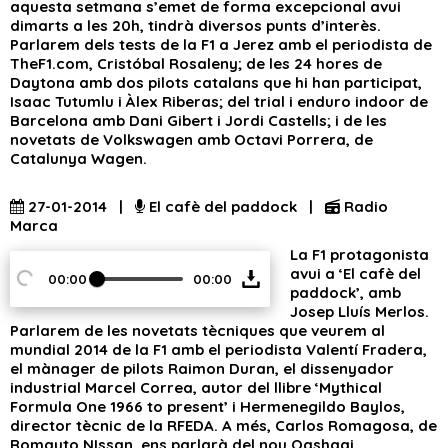
aquesta setmana s’emet de forma excepcional avui
dimarts a les 20h, tindrà diversos punts d’interès.
Parlarem dels tests de la F1 a Jerez amb el periodista de
TheF1.com, Cristóbal Rosaleny; de les 24 hores de
Daytona amb dos pilots catalans que hi han participat,
Isaac Tutumlu i Àlex Riberas; del trial i enduro indoor de
Barcelona amb Dani Gibert i Jordi Castells; i de les
novetats de Volkswagen amb Octavi Porrera, de
Catalunya Wagen.
27-01-2014 |
El cafè del paddock |
Radio
Marca
La F1 protagonista
avui a ‘El cafè del
00:00
00:00
paddock’, amb
Josep Lluís Merlos.
Parlarem de les novetats tècniques que veurem al
mundial 2014 de la F1 amb el periodista Valentí Fradera,
el mànager de pilots Raimon Duran, el dissenyador
industrial Marcel Correa, autor del llibre ‘Mythical
Formula One 1966 to present’ i Hermenegildo Baylos,
director tècnic de la RFEDA. A més, Carlos Romagosa, de
Romauto NIssan, ens parlarà del nou Qashqai.