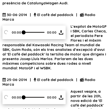
presència de CatalunyaWagen Audi.
30-06-2014 |
El cafè del paddock |
Radio
Marca
L’expilot de MotoGP
i SBK, Carles Checa,
00:00
00:00
el periodista Pere
Flores i el màxim
responsable del Kawasaki Racing Team al mundial de
SBK, Guim Roda, són els tres analistes d’excepció d’avui
al ‘El cafè del paddock’ la tertúlia de motor que dirigeix i
presenta Josep Lluís Merlos. Parlarem de les dues
màximes competicions sobre dues rodes a nivell
mundial: MotoGP i el WSBK.
25-06-2014 |
El cafè del paddock |
Radio
Marca
Aquest vespre, a
partir de les 20h,
00:00
00:00
nova edició de ‘El
cafè del paddock’