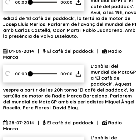
mundial de F1 a ‘El
00:00
00:00
cafè del paddock’.
Avui, a les 19h, nova
edició de ‘El cafè del paddock’, la tertúlia de motor de
Josep Lluís Merlos. Parlarem de l’avanç del mundial de F1
amb Carlos Castellá, Odon Marti i Pablo Juanarena. Amb
la presència de Volvo Diselauto.
01-09-2014 |
El cafè del paddock |
Radio
Marca
L’anàlisi del
mundial de MotoGP
00:00
00:00
a ‘El cafè del
paddock’. Aquest
vespre a partir de les 20h torna ‘El cafè del paddock’, la
tertúlia de motor de Radio Marca Barcelona. Parlarem
del mundial de MotoGP amb els periodistes Miquel Àngel
Roselló, Pere Flores i David Blay.
28-07-2014 |
El cafè del paddock |
Radio
Marca
L’anàlisi de