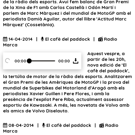
de la ràdio dels esports. Avui fem balanç de Gran Premi
de la Xina de F1 amb Carlos Castellà i Odón Martí i
parlem de Marc Màrquez i del mundial de MotoGP amb el
periodista Damià Aguilar, autor del llibre ‘Actitud Marc
Màrquez’ (Cossetània).
14-04-2014 |
El cafè del paddock |
Radio
Marca
Aquest vespre, a
partir de les 20h,
00:00
00:00
nova edició de ‘El
cafè del paddock’,
la tertúlia de motor de la ràdio dels esports. Analitzarem
el Gran Premi de les Amèriques de MotoGP i la prova del
mundial de Superbikes del Motorland d’Aragó amb els
periodistes Xavier Guillen i Pere Flores, i amb la
presència de l’expilot Pere Riba, actualment assessor
esportiu de Kawasaki. A més, les novetats de Volvo amb
els amics de Volvo Diselauto.
08-04-2014 |
El cafè del paddock |
Radio
Marca