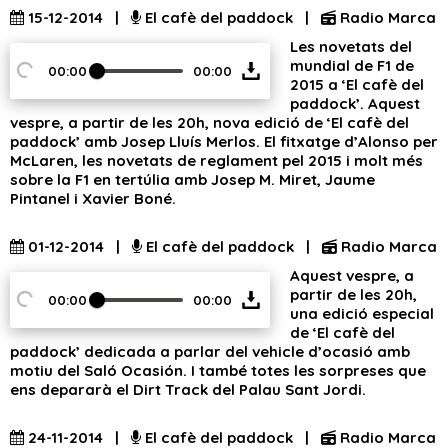
15-12-2014 |
El cafè del paddock |
Radio Marca
Les novetats del
mundial de F1 de
00:00
00:00
2015 a ‘El cafè del
paddock’. Aquest
vespre, a partir de les 20h, nova edició de ‘El cafè del
paddock’ amb Josep Lluís Merlos. El fitxatge d’Alonso per
McLaren, les novetats de reglament pel 2015 i molt més
sobre la F1 en tertúlia amb Josep M. Miret, Jaume
Pintanel i Xavier Boné.
01-12-2014 |
El cafè del paddock |
Radio Marca
Aquest vespre, a
partir de les 20h,
00:00
00:00
una edició especial
de ‘El cafè del
paddock’ dedicada a parlar del vehicle d’ocasió amb
motiu del Saló Ocasión. I també totes les sorpreses que
ens depararà el Dirt Track del Palau Sant Jordi.
24-11-2014 |
El cafè del paddock |
Radio Marca