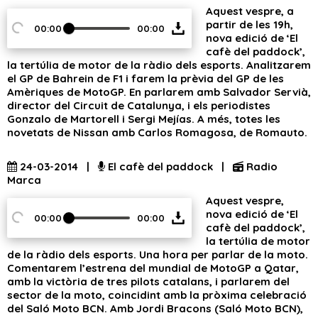
Aquest vespre, a
partir de les 19h,
00:00
00:00
nova edició de ‘El
cafè del paddock’,
la tertúlia de motor de la ràdio dels esports. Analitzarem
el GP de Bahrein de F1 i farem la prèvia del GP de les
Amèriques de MotoGP. En parlarem amb Salvador Servià,
director del Circuit de Catalunya, i els periodistes
Gonzalo de Martorell i Sergi Mejías. A més, totes les
novetats de Nissan amb Carlos Romagosa, de Romauto.
24-03-2014 |
El cafè del paddock |
Radio
Marca
Aquest vespre,
nova edició de ‘El
00:00
00:00
cafè del paddock’,
la tertúlia de motor
de la ràdio dels esports. Una hora per parlar de la moto.
Comentarem l’estrena del mundial de MotoGP a Qatar,
amb la victòria de tres pilots catalans, i parlarem del
sector de la moto, coincidint amb la pròxima celebració
del Saló Moto BCN. Amb Jordi Bracons (Saló Moto BCN),