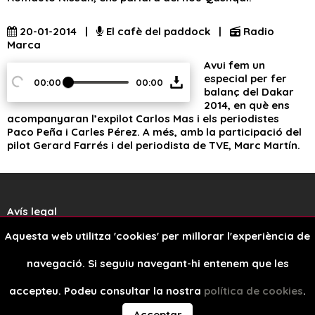
20-01-2014 |
El cafè del paddock |
Radio
Marca
Avui fem un
especial per fer
00:00
00:00
balanç del Dakar
2014, en què ens
acompanyaran l’expilot Carlos Mas i els periodistes
Paco Peña i Carles Pérez. A més, amb la participació del
pilot Gerard Farrés i del periodista de TVE, Marc Martín.
Avís legal
Aquesta web utilitza 'cookies' per millorar l'experiència de
Política de cookies
navegació. Si seguiu navegant-hi entenem que les
Disseny web
accepteu. Podeu consultar la nostra
política de cookies
.
Acceptar