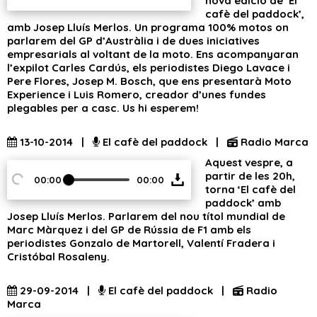
nova edició de ‘El
cafè del paddock’,
amb Josep Lluís Merlos. Un programa 100% motos on
parlarem del GP d’Austràlia i de dues iniciatives
empresarials al voltant de la moto. Ens acompanyaran
l’expilot Carles Cardús, els periodistes Diego Lavace i
Pere Flores, Josep M. Bosch, que ens presentarà Moto
Experience i Luis Romero, creador d’unes fundes
plegables per a casc. Us hi esperem!
13-10-2014 |
El cafè del paddock |
Radio Marca
Aquest vespre, a
partir de les 20h,
00:00
00:00
torna ‘El cafè del
paddock’ amb
Josep Lluís Merlos. Parlarem del nou títol mundial de
Marc Màrquez i del GP de Rússia de F1 amb els
periodistes Gonzalo de Martorell, Valentí Fradera i
Cristóbal Rosaleny.
29-09-2014 |
El cafè del paddock |
Radio
Marca