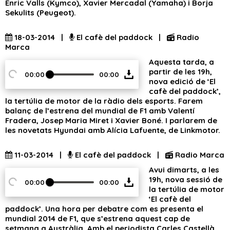
Enric Valls (Kymco), Xavier Mercadal (Yamaha) i Borja
Sekulits (Peugeot).
18-03-2014 |
El cafè del paddock |
Radio
Marca
Aquesta tarda, a
partir de les 19h,
00:00
00:00
nova edició de ‘El
cafè del paddock’,
la tertúlia de motor de la ràdio dels esports. Farem
balanç de l’estrena del mundial de F1 amb Valentí
Fradera, Josep Maria Miret i Xavier Boné. I parlarem de
les novetats Hyundai amb Alícia Lafuente, de Linkmotor.
11-03-2014 |
El cafè del paddock |
Radio Marca
Avui dimarts, a les
19h, nova sessió de
00:00
00:00
la tertúlia de motor
‘El cafè del
paddock’. Una hora per debatre com es presenta el
mundial 2014 de F1, que s’estrena aquest cap de
setmana a Austràlia. Amb el periodista Carles Castellà,