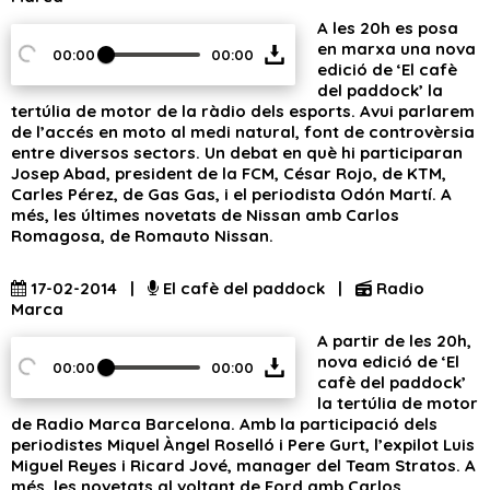
A les 20h es posa
en marxa una nova
00:00
00:00
edició de ‘El cafè
del paddock’ la
tertúlia de motor de la ràdio dels esports. Avui parlarem
de l’accés en moto al medi natural, font de controvèrsia
entre diversos sectors. Un debat en què hi participaran
Josep Abad, president de la FCM, César Rojo, de KTM,
Carles Pérez, de Gas Gas, i el periodista Odón Martí. A
més, les últimes novetats de Nissan amb Carlos
Romagosa, de Romauto Nissan.
17-02-2014 |
El cafè del paddock |
Radio
Marca
A partir de les 20h,
nova edició de ‘El
00:00
00:00
cafè del paddock’
la tertúlia de motor
de Radio Marca Barcelona. Amb la participació dels
periodistes Miquel Àngel Roselló i Pere Gurt, l’expilot Luis
Miguel Reyes i Ricard Jové, manager del Team Stratos. A
més, les novetats al voltant de Ford amb Carlos