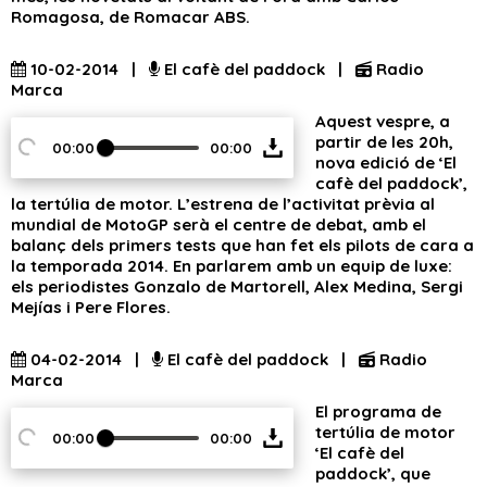
Romagosa, de Romacar ABS.
10-02-2014 |
El cafè del paddock |
Radio
Marca
Aquest vespre, a
partir de les 20h,
00:00
00:00
nova edició de ‘El
cafè del paddock’,
la tertúlia de motor. L’estrena de l’activitat prèvia al
mundial de MotoGP serà el centre de debat, amb el
balanç dels primers tests que han fet els pilots de cara a
la temporada 2014. En parlarem amb un equip de luxe:
els periodistes Gonzalo de Martorell, Alex Medina, Sergi
Mejías i Pere Flores.
04-02-2014 |
El cafè del paddock |
Radio
Marca
El programa de
tertúlia de motor
00:00
00:00
‘El cafè del
paddock’, que