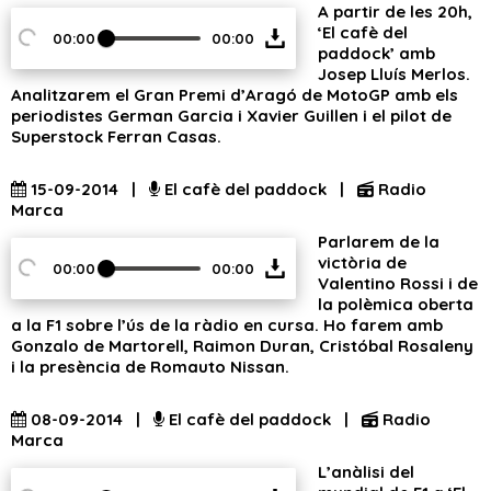
A partir de les 20h,
‘El cafè del
00:00
00:00
paddock’ amb
Josep Lluís Merlos.
Analitzarem el Gran Premi d’Aragó de MotoGP amb els
periodistes German Garcia i Xavier Guillen i el pilot de
Superstock Ferran Casas.
15-09-2014 |
El cafè del paddock |
Radio
Marca
Parlarem de la
victòria de
00:00
00:00
Valentino Rossi i de
la polèmica oberta
a la F1 sobre l’ús de la ràdio en cursa. Ho farem amb
Gonzalo de Martorell, Raimon Duran, Cristóbal Rosaleny
i la presència de Romauto Nissan.
08-09-2014 |
El cafè del paddock |
Radio
Marca
L’anàlisi del