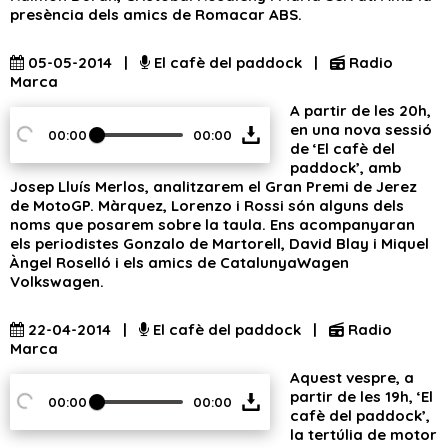
presència dels amics de Romacar ABS.
05-05-2014 |
El cafè del paddock |
Radio
Marca
A partir de les 20h,
en una nova sessió
00:00
00:00
de ‘El cafè del
paddock’, amb
Josep Lluís Merlos, analitzarem el Gran Premi de Jerez
de MotoGP. Màrquez, Lorenzo i Rossi són alguns dels
noms que posarem sobre la taula. Ens acompanyaran
els periodistes Gonzalo de Martorell, David Blay i Miquel
Àngel Roselló i els amics de CatalunyaWagen
Volkswagen.
22-04-2014 |
El cafè del paddock |
Radio
Marca
Aquest vespre, a
partir de les 19h, ‘El
00:00
00:00
cafè del paddock’,
la tertúlia de motor