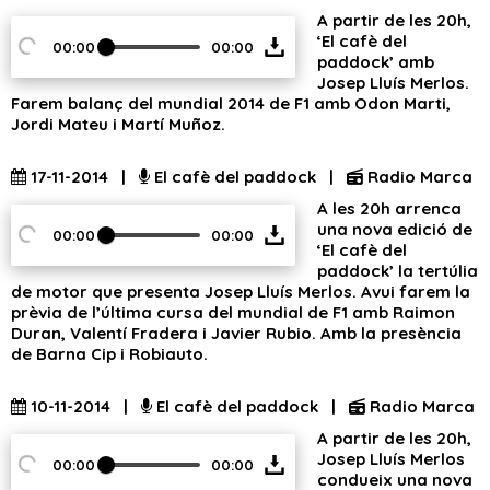
A partir de les 20h,
‘El cafè del
00:00
00:00
paddock’ amb
Josep Lluís Merlos.
Farem balanç del mundial 2014 de F1 amb Odon Marti,
Jordi Mateu i Martí Muñoz.
17-11-2014 |
El cafè del paddock |
Radio Marca
A les 20h arrenca
una nova edició de
00:00
00:00
‘El cafè del
paddock’ la tertúlia
de motor que presenta Josep Lluís Merlos. Avui farem la
prèvia de l’última cursa del mundial de F1 amb Raimon
Duran, Valentí Fradera i Javier Rubio. Amb la presència
de Barna Cip i Robiauto.
10-11-2014 |
El cafè del paddock |
Radio Marca
A partir de les 20h,
Josep Lluís Merlos
00:00
00:00
condueix una nova