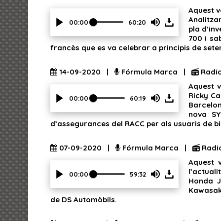
show
Aquest v
volume
Analitza
slider.
00:00
60:20
pla d’in
Press
700 i sa
Enter
francès que es va celebrar a principis de sete
or
Space
to
14-09-2020 |
Fórmula Marca |
Radi
show
Aquest v
volume
Ricky Ca
slider.
00:00
60:19
Barcelon
Press
nova SY
Enter
d’assegurances del RACC per als usuaris de bic
or
Space
to
07-09-2020 |
Fórmula Marca |
Radi
show
Aquest v
volume
l’actual
slider.
00:00
59:32
Honda J
Press
Kawasaki
Enter
de DS Automòbils.
or
Space
to