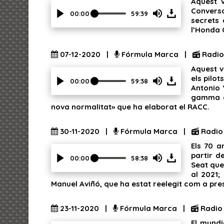
Aquest v
volume
Conversa
slider.
00:00
59:39
secrets 
Press
l’Honda 
Enter
or
Space
07-12-2020 |
Fórmula Marca |
Radio
to
Aquest v
show
els pilo
volume
00:00
59:38
Antonio 
slider.
Press
gamma es
Enter
nova normalitat» que ha elaborat el RACC.
or
Space
to
30-11-2020 |
Fórmula Marca |
Radio
show
Els 70 a
volume
partir d
slider.
00:00
58:38
Seat que
Press
al 2021;
Enter
Manuel Aviñó, que ha estat reelegit com a pre
or
Space
to
23-11-2020 |
Fórmula Marca |
Radio
show
El mundi
volume