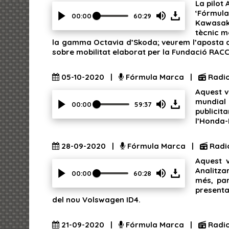
La pilot
volume
‘Fórmula
slider.
00:00
60:29
Kawasaki
Press
tècnic m
Enter
la gamma Octavia d’Skoda; veurem l’aposta d’O
or
sobre mobilitat elaborat per la Fundació RACC
Space
to
show
05-10-2020 |
Fórmula Marca |
Radi
volume
Aquest v
slider.
mundial 
00:00
59:37
publicit
Press
l’Honda-
Enter
or
Space
28-09-2020 |
Fórmula Marca |
Radi
to
Aquest v
show
Analitza
volume
00:00
60:28
més, pa
slider.
Press
presenta
Enter
del nou Volswagen ID4.
or
Space
to
21-09-2020 |
Fórmula Marca |
Radi