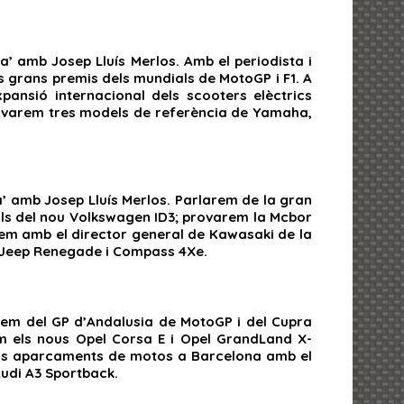
a’ amb Josep Lluís Merlos. Amb el periodista i
s grans premis dels mundials de MotoGP i F1. A
ansió internacional dels scooters elèctrics
provarem tres models de referència de Yamaha,
a’ amb Josep Lluís Merlos. Parlarem de la gran
talls del nou Volkswagen ID3; provarem la Mcbor
rem amb el director general de Kawasaki de la
us Jeep Renegade i Compass 4Xe.
arem del GP d’Andalusia de MotoGP i del Cupra
m els nous Opel Corsa E i Opel GrandLand X-
dels aparcaments de motos a Barcelona amb el
Audi A3 Sportback.