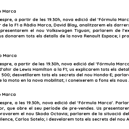
o Marca
espre, a partir de les 19.30h, nova edició del ‘Fórmula Marc
 de la F1 a Ràdio Marca, David Blay, analitzarem els darrer
presentarem el nou Volkswagen Tiguan; parlarem de l’exp
 us donarem tots els detalls de la nova Renault Espace; i 
o Marca
espre, a partir de les 19.30h, nova edició del ‘Fórmula Marc
 d’ahir de Lewis Hamilton a la F1; us explicarem tots els de
500; desvetllarem tots els secrets del nou Honda-E; parla
 de la moto en la nova mobilitat; i coneixerem a fons els no
o Marca
espre, a les 19.30h, nova edició del ‘Fórmula Marca’. Parl
r, que obre el seu període de pre-vendes. Us presentare
provarem el nou Skoda Octavia; parlarem de la situació 
ilence, Carlos Sotelo; i desvelarem tots els secrets del nou 