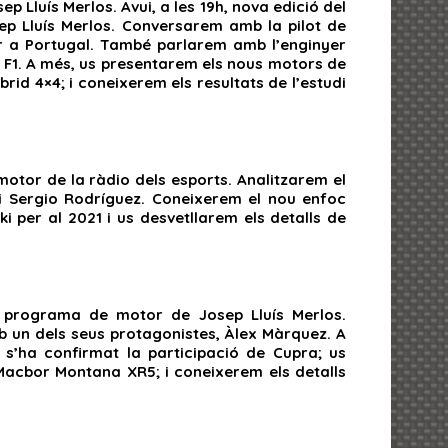
 Lluís Merlos. Avui, a les 19h, nova edició del
ep Lluís Merlos. Conversarem amb la pilot de
r a Portugal. També parlarem amb l’enginyer
a F1. A més, us presentarem els nous motors de
id 4×4; i coneixerem els resultats de l’estudi
motor de la ràdio dels esports. Analitzarem el
 i Sergio Rodríguez. Coneixerem el nou enfoc
 per al 2021 i us desvetllarem els detalls de
el programa de motor de Josep Lluís Merlos.
 un dels seus protagonistes, Àlex Màrquez. A
’ha confirmat la participació de Cupra; us
Macbor Montana XR5; i coneixerem els detalls