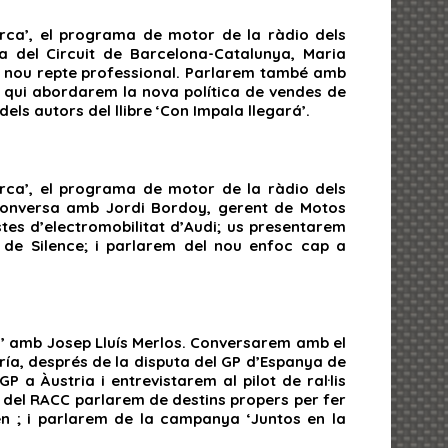
arca’, el programa de motor de la ràdio dels
 del Circuit de Barcelona-Catalunya, Maria
st nou repte professional. Parlarem també amb
 qui abordarem la nova política de vendes de
els autors del llibre ‘Con Impala llegará’.
arca’, el programa de motor de la ràdio dels
 conversa amb Jordi Bordoy, gerent de Motos
tes d’electromobilitat d’Audi; us presentarem
 de Silence; i parlarem del nou enfoc cap a
ca’ amb Josep Lluís Merlos. Conversarem amb el
ría, després de la disputa del GP d’Espanya de
 a Àustria i entrevistarem al pilot de ral·lis
s del RACC parlarem de destins propers per fer
n ; i parlarem de la campanya ‘Juntos en la