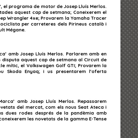
a’, el programa de motor de Josep Lluís Merlos.
utades aquest cap de setmana; Coneixerem el
 Jeep Wrangler 4xe; Provarem la Yamaha Tracer
clista per carreteres dels Pirineus català i
ault Mégane.
arca’ amb Josep Lluís Merlos. Parlarem amb en
s disputa aquest cap de setmana al Circuit de
e mític, el Volkswagen Golf GTI; Provarem la
ou Skoda Enyaq; i us presentarem l’oferta
a Marca’ amb Josep Lluís Merlos. Repassarem
novetats del mercat, com els nous Seat Ateca i
les dues rodes després de la pandèmia amb
i coneixerem les novetats de la gamma E-Tense