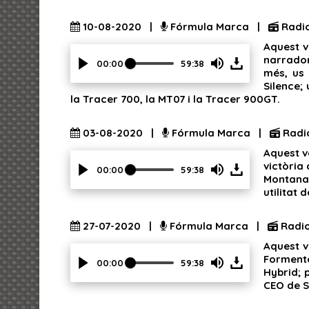
to
show
10-08-2020 |
Fórmula Marca |
Radi
volume
Aquest v
slider.
narrador
00:00
59:38
més, us 
Press
Silence;
Enter
la Tracer 700, la MT07 i la Tracer 900GT.
or
Space
to
03-08-2020 |
Fórmula Marca |
Radi
show
Aquest v
volume
victòria
slider.
00:00
59:38
Montana 
Press
utilitat
Enter
or
Space
27-07-2020 |
Fórmula Marca |
Radi
to
Aquest v
show
Formento
volume
00:00
59:38
Hybrid; 
slider.
Press
CEO de S
Enter
or