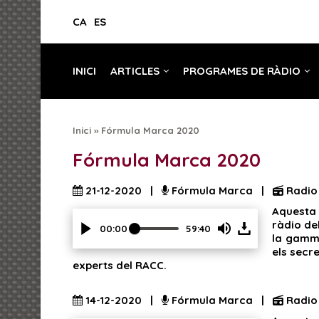
CA
ES
INICI
ARTICLES
PROGRAMES DE RÀDIO
Inici
»
Fórmula Marca 2020
Fórmula Marca 2020
21-12-2020 |
Fórmula Marca |
Radio
Aquesta 
ràdio de
00:00
59:40
la gamma
Press
els secr
Enter
experts del RACC.
or
Space
to
14-12-2020 |
Fórmula Marca |
Radio
show