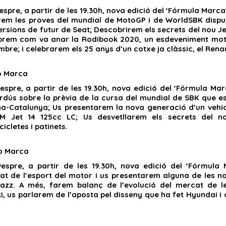
espre, a partir de les 19.30h, nova edició del ‘Fórmula Marc
rem les proves del mundial de MotoGP i de WorldSBK disp
versions de futur de Seat; Descobrirem els secrets del nou
brem com va anar la Rodibook 2020, un esdeveniment motoci
mbre; i celebrarem els 25 anys d’un cotxe ja clàssic, el Ren
o Marca
espre, a partir de les 19.30h, nova edició del ‘Fórmula M
rdús sobre la prèvia de la cursa del mundial de SBK que e
a-Catalunya; Us presentarem la nova generació d’un vehicl
M Jet 14 125cc LC; Us desvetllarem els secrets del n
icletes i patinets.
o Marca
espre, a partir de les 19.30h, nova edició del ‘Fórmul
itat de l’esport del motor i us presentarem alguna de les 
azz. A més, farem balanç de l’evolució del mercat de 
, us parlarem de l’aposta pel disseny que ha fet Hyundai 