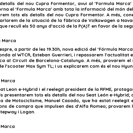
 detalls del nou Cupra Formentor, avui al ‘Formula Marca’
torna el ‘Formula Marca’ amb tota la informació del món del
rem tots els detalls del nou Cupra Formentor. A més, cone
arlarem de la situació de la fàbrica de Volkswagen a Nava
 que recull els 50 anys d’acció de la P(A)T en favor de la seg
 Marca
espre, a partir de les 19.30h, nova edició del ‘Fórmula Marc
Honda al WTCR, Esteban Guerrieri, i repassarem l’actualitat
ica al Circuit de Barcelona-Catalunya. A més, provarem el
de l’scooter Max Sym TL; i us explicarem com és el nou Hyun
 Marca
eat Leon e-Hybrid i el reelegit president de la RFME, protag
Us presentarem tots els detalls del nou Seat León e-Hybrid
a de Motociclisme, Manuel Casado, que ha estat reelegit en
ns de compra que impulsen des d’Alfa Romeo; provarem le
Stepway i Logan.
 Marca