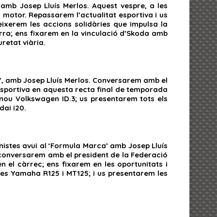
 amb Josep Lluís Merlos. Aquest vespre, a les
 motor. Repassarem l’actualitat esportiva i us
ixerem les accions solidàries que impulsa la
rra; ens fixarem en la vinculació d’Skoda amb
uretat viària.
a’, amb Josep Lluís Merlos. Conversarem amb el
 esportiva en aquesta recta final de temporada
 nou Volkswagen ID.3; us presentarem tots els
dai i20.
onistes avui al ‘Formula Marca’ amb Josep Lluís
; conversarem amb el president de la Federació
 el càrrec; ens fixarem en les oportunitats i
s Yamaha R125 i MT125; i us presentarem les