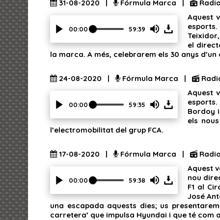
31-08-2020 |
Fórmula Marca |
Radio
show
Aquest v
volume
esports
slider.
00:00
59:39
Teixidor
Press
el direc
Enter
la marca. A més, celebrarem els 30 anys d’un co
or
Space
to
24-08-2020 |
Fórmula Marca |
Radi
show
Aquest v
volume
esports.
slider.
00:00
59:35
Bordoy i
Press
els nous
Enter
l’electromobilitat del grup FCA.
or
Space
to
17-08-2020 |
Fórmula Marca |
Radio
show
Aquest v
volume
nou dire
slider.
00:00
59:38
F1 al Ci
Press
José Ant
Enter
una escapada aquests dies; us presentarem 
or
carretera’ que impulsa Hyundai i que té com a
Space