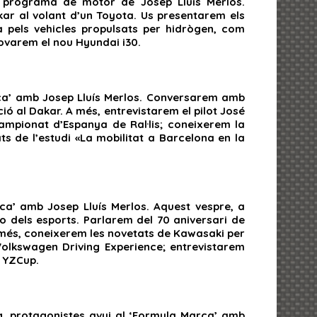
el programa de motor de Josep Lluís Merlos.
ar al volant d’un Toyota. Us presentarem els
 pels vehicles propulsats per hidrògen, com
rovarem el nou Hyundai i30.
arca’ amb Josep Lluís Merlos. Conversarem amb
ió al Dakar. A més, entrevistarem el pilot José
Campionat d’Espanya de Ral·lis; coneixerem la
s de l’estudi «La mobilitat a Barcelona en la
rca’ amb Josep Lluís Merlos. Aquest vespre, a
o dels esports. Parlarem del 70 aniversari de
 més, coneixerem les novetats de Kawasaki per
olkswagen Driving Experience; entrevistarem
a YZCup.
, protagonistes avui al ‘Formula Marca’ amb