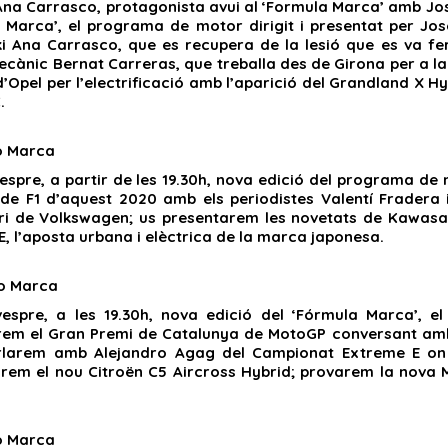
 Ana Carrasco, protagonista avui al ‘Formula Marca’ amb Josep
 Marca’, el programa de motor dirigit i presentat per Jos
 Ana Carrasco, que es recupera de la lesió que es va fe
ecànic Bernat Carreras, que treballa des de Girona per a l
pel per l’electrificació amb l’aparició del Grandland X Hybr
.
o Marca
espre, a partir de les 19.30h, nova edició del programa de 
de F1 d’aquest 2020 amb els periodistes Valentí Fradera
ari de Volkswagen; us presentarem les novetats de Kawasaki
E, l’aposta urbana i elèctrica de la marca japonesa.
o Marca
espre, a les 19.30h, nova edició del ‘Fórmula Marca’, 
rem el Gran Premi de Catalunya de MotoGP conversant amb
rlarem amb Alejandro Agag del Campionat Extreme E on s
rem el nou Citroën C5 Aircross Hybrid; provarem la nova 
o Marca