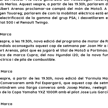
uís Merlos. Aquest vespre, a partir de les 19.30h, parlare
 Albert Arenas proclamar-se campió del món de Moto3. A
en Touareg; parlarem de com la mobilitat elèctrica està e
electrificació de la gamma del grup PSA; i desvetllarem e
Fiat 500 i el Renault Twingo.
 Marca
espre, a les 19.30h, nova edició del programa de motor de 
undials aconseguits aquest cap de setmana per Joan Mir a 
rt Arenas, pilot que es jugarà el títol de Moto3 a Portimao.
ica de marca Cupra; del nou Hyundai i20; de la nova funci
ctrica i de pila de combustible.
 Marca
espre, a partir de les 19.30h, nova edició del ‘Formula M
 Conversarem amb Pol Espargaró, que aquest cap de setm
ntindrem una llarga conversa amb Josep Mateu, reelegit 
 de la Copa Yamaha YXZ 1000R amb el pilot Jose Luis Garcí
 Marca