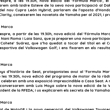
espre, a les 19.30h, nova edició del ‘Fórmula Marca’, 
rem amb Isidre Esteve de la seva nova participació al Dak
del nou Cupra León Hybrid; parlarem de l’aposta d’Honda
Clarity; coneixerem les novetats de Yamaha per al 2021; i p
 Marca
espre, a partir de les 19.30h, nova edició del ‘Fórmula M
ts Nani Roma i Laia Sanz, que ja preparen una nova participac
‘Cohete’ Suárez, que s’ha quedat a tocar del títol en el 
portiva del Volkswagen Golf; i ens fixarem en els resultat
 Marca
nys d’història de Seat, protagonistes avui al ‘Formula Ma
e les 19:30h, nova edició del programa de motor de la ràdi
 celebren amb una exposició imprescindible a Casa Seat. A
 conversarem amb Luis Moya sobre la nova edició de la V
sident de la RFEDA; i us explicarem els secrets de la Yamah
 Marca
al de MotoGP i la nova generació del Volkswagen Touareg