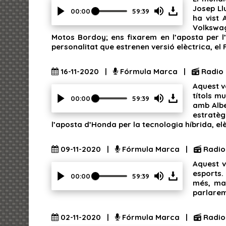
Josep Ll
slider.
00:00
59:39
ha vist
Press
Volkswag
Enter
Motos Bordoy; ens fixarem en l’aposta per l’
or
personalitat que estrenen versió elèctrica, el 
Space
to
show
16-11-2020 |
Fórmula Marca |
Radio
volume
Aquest v
slider.
títols m
00:00
59:39
amb Albe
Press
estratèg
Enter
l’aposta d’Honda per la tecnologia híbrida, elè
or
Space
to
09-11-2020 |
Fórmula Marca |
Radio
show
Aquest v
volume
esports.
slider.
00:00
59:39
més, ma
Press
parlarem
Enter
or
Space
02-11-2020 |
Fórmula Marca |
Radio
to