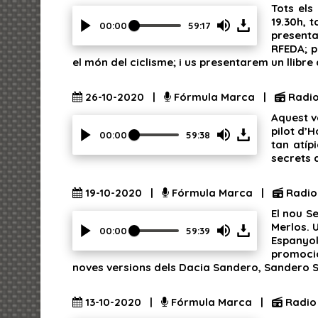
Tots els
show
19.30h, 
volume
00:00
59:17
presenta
slider.
Press
RFEDA; p
Enter
el món del ciclisme; i us presentarem un llibre
or
Space
to
26-10-2020 |
Fórmula Marca |
Radio
show
Aquest v
volume
pilot d’
slider.
00:00
59:38
tan atíp
Press
secrets 
Enter
or
Space
19-10-2020 |
Fórmula Marca |
Radio
to
El nou S
show
Merlos. 
volume
00:00
59:39
Espanyol
slider.
Press
promocio
Enter
noves versions dels Dacia Sandero, Sandero 
or
Space
to
13-10-2020 |
Fórmula Marca |
Radio
show