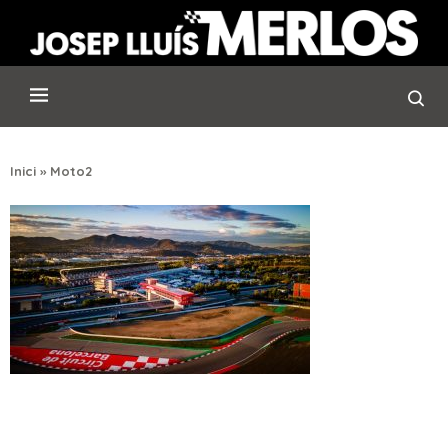
Inici
»
Moto2