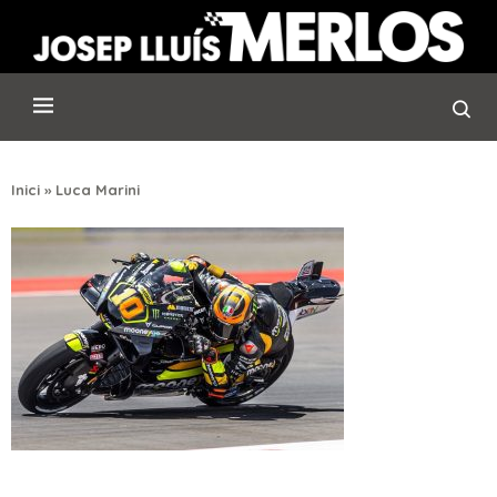
Inici
»
Luca Marini