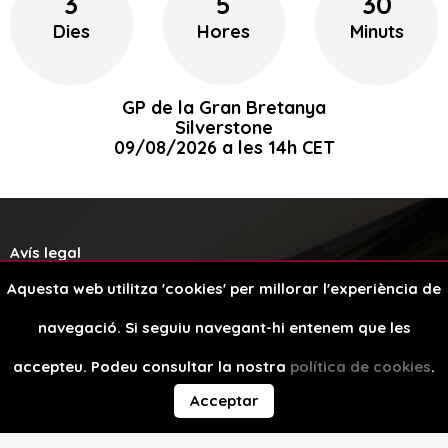
3
5
30
Dies
Hores
Minuts
GP de la Gran Bretanya
Silverstone
09/08/2026 a les 14h CET
Avís legal
Aquesta web utilitza 'cookies' per millorar l'experiència de
Política de cookies
navegació. Si seguiu navegant-hi entenem que les
Disseny web
accepteu. Podeu consultar la nostra
política de cookies
.
Acceptar