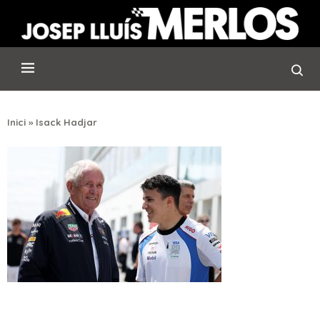
Inici
»
Isack Hadjar