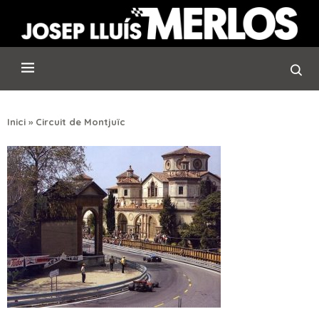
Inici
»
Circuit de Montjuïc