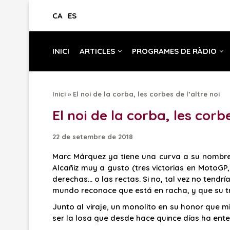
CA
ES
INICI
ARTICLES
PROGRAMES DE RÀDIO
Inici
»
El noi de la corba, les corbes de l’altre noi
El noi de la corba, les corbe
22 de setembre de 2018
Marc Márquez ya tiene una curva a su nombre 
Alcañiz muy a gusto (tres victorias en MotoGP,
derechas… o las rectas. Si no, tal vez no tendr
mundo reconoce que está en racha, y que su tr
Junto al viraje, un monolito en su honor que m
ser la losa que desde hace quince días ha ent