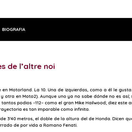
BIOGRAFIA
s de l’altre noi
en Motorland. La 10. Una de izquierdas, como a él le gusta.
 y otra en Moto2). Aunque uno ya no sabe dónde no es así; si
ía tantos podios –112– como el gran Mike Hailwood; diez este
ayectoria es tan imparable como infinita.
ide 3’40 metros, el doble de la altura del de Honda. Dicen q
errado de por vida a Romano Fenati.