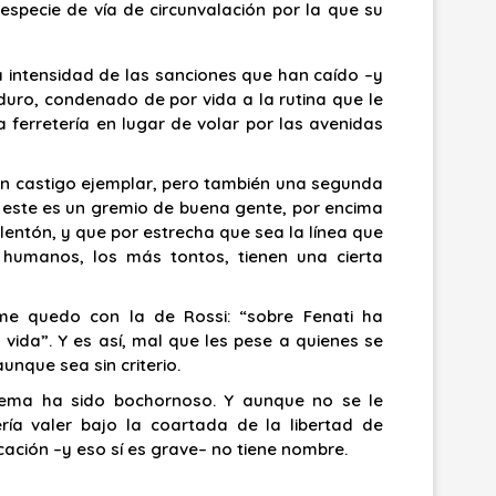
 especie de vía de circunvalación por la que su
la intensidad de las sanciones que han caído –y
duro, condenado de por vida a la rutina que le
 ferretería en lugar de volar por las avenidas
un castigo ejemplar, pero también una segunda
e este es un gremio de buena gente, por encima
entón, y que por estrecha que sea la línea que
 humanos, los más tontos, tienen una cierta
 me quedo con la de Rossi: “sobre Fenati ha
vida”. Y es así, mal que les pese a quienes se
unque sea sin criterio.
 tema ha sido bochornoso. Y aunque no se le
ía valer bajo la coartada de la libertad de
cación –y eso sí es grave– no tiene nombre.