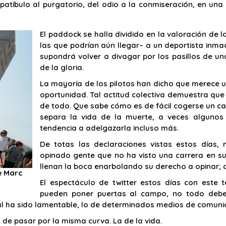
patíbulo al purgatorio, del odio a la conmiseración, en una
El paddock se halla dividido en la valoración de 
las que podrían aún llegar– a un deportista inma
supondrá volver a divagar por los pasillos de una
de la gloria.
La mayoría de los pilotos han dicho que merece 
oportunidad. Tal actitud colectiva demuestra qu
de todo. Que sabe cómo es de fácil cogerse un cal
separa la vida de la muerte, a veces algunos
tendencia a adelgazarla incluso más.
De totas las declaraciones vistas estos días,
opinado gente que no ha visto una carrera en su 
llenan la boca enarbolando su derecho a opinar; a
e Marc
El espectáculo de twitter estos días con este
pueden poner puertas al campo, no todo deber
ital ha sido lamentable, lo de determinados medios de comuni
 de pasar por la misma curva. La de la vida.