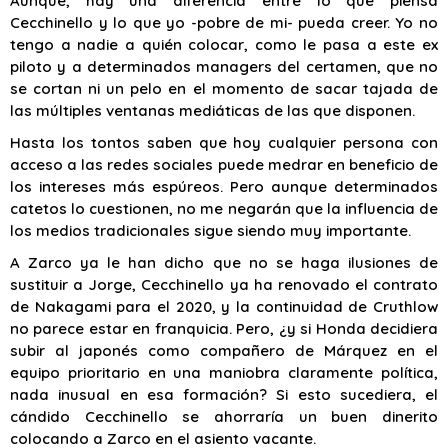
Aunque, hay una diferencia entre lo que piensa
Cecchinello y lo que yo -pobre de mi- pueda creer. Yo no
tengo a nadie a quién colocar, como le pasa a este ex
piloto y a determinados managers del certamen, que no
se cortan ni un pelo en el momento de sacar tajada de
las múltiples ventanas mediáticas de las que disponen.
Hasta los tontos saben que hoy cualquier persona con
acceso a las redes sociales puede medrar en beneficio de
los intereses más espúreos. Pero aunque determinados
catetos lo cuestionen, no me negarán que la influencia de
los medios tradicionales sigue siendo muy importante.
A Zarco ya le han dicho que no se haga ilusiones de
sustituir a Jorge, Cecchinello ya ha renovado el contrato
de Nakagami para el 2020, y la continuidad de Cruthlow
no parece estar en franquicia. Pero, ¿y si Honda decidiera
subir al japonés como compañero de Márquez en el
equipo prioritario en una maniobra claramente política,
nada inusual en esa formación? Si esto sucediera, el
cándido Cecchinello se ahorraría un buen dinerito
colocando a Zarco en el asiento vacante.