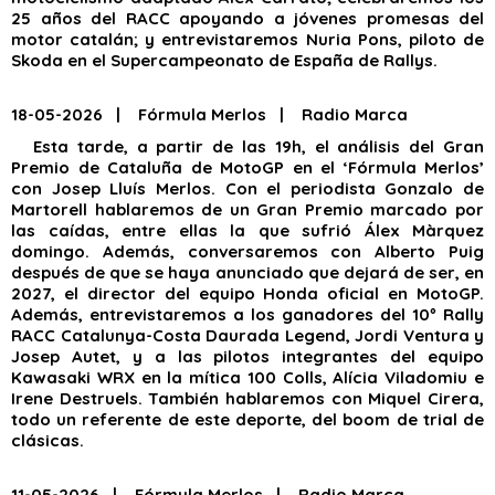
25 años del RACC apoyando a jóvenes promesas del
motor catalán; y entrevistaremos Nuria Pons, piloto de
Skoda en el Supercampeonato de España de Rallys.
18-05-2026 | Fórmula Merlos | Radio Marca
Esta tarde, a partir de las 19h, el análisis del Gran
Premio de Cataluña de MotoGP en el ‘Fórmula Merlos’
con Josep Lluís Merlos. Con el periodista Gonzalo de
Martorell hablaremos de un Gran Premio marcado por
las caídas, entre ellas la que sufrió Álex Màrquez
domingo. Además, conversaremos con Alberto Puig
después de que se haya anunciado que dejará de ser, en
2027, el director del equipo Honda oficial en MotoGP.
Además, entrevistaremos a los ganadores del 10º Rally
RACC Catalunya-Costa Daurada Legend, Jordi Ventura y
Josep Autet, y a las pilotos integrantes del equipo
Kawasaki WRX en la mítica 100 Colls, Alícia Viladomiu e
Irene Destruels. También hablaremos con Miquel Cirera,
todo un referente de este deporte, del boom de trial de
clásicas.
11-05-2026 | Fórmula Merlos | Radio Marca