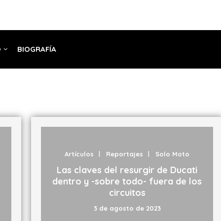
O
BIOGRAFÍA
Artículos
Reportajes
Solo Moto
Las claves del resurgir de Ducati
dentro y -sobre todo- fuera de los
circuitos
3 de agosto de 2023