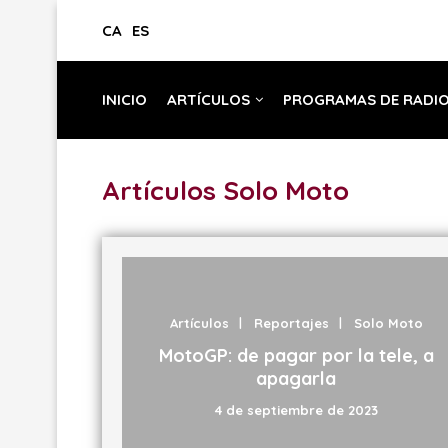
CA
ES
INICIO
ARTÍCULOS
PROGRAMAS DE RADI
Artículos Solo Moto
Artículos
Reportajes
Solo Moto
MotoGP: de pagar por la tele, a
apagarla
4 de septiembre de 2023