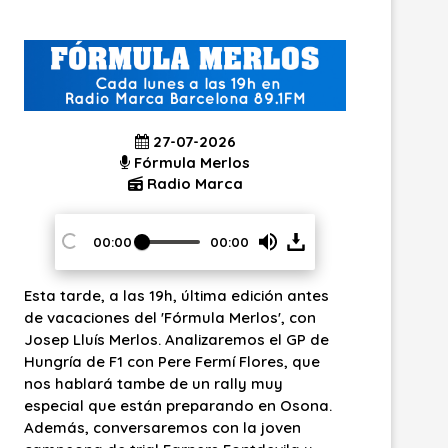
026
21-07-2026
erlos
Fórmula Merlos
arca
Radio Marca
00:00
00:00
00:00
Press
Pres
ima edición antes
Hoy martes, a partir de las 19h, turno par
Enter
Ente
a Merlos', con
el 'Fórmula Merlos' en la radio de los
zaremos el GP de
deportes. Hablaremos de la F1 de ayer y 
or
or
rmí Flores, que
hoy con el periodista Ivan Vicario y os
rally muy
daremos todos los detalles del nuevo
rando en Osona.
Renault Twingo eléctrico. También
Space
Spa
on la joven
averiguaremos los cambios que vivirá en