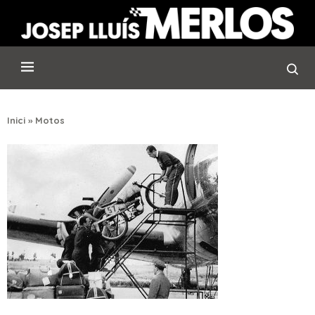
Inici
»
Motos