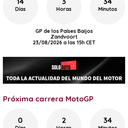
14
3
34
Días
Horas
Minutos
GP de los Países Baijos
Zandvoort
23/08/2026 a las 15h CET
Próxima carrera MotoGP
0
2
34
Días
Horas
Minutos