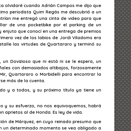
nca olvidaré cuando Adrián Campos me dijo que
simo periodista Quim Regás me descubrió a un
matrían me entregó una cinta de video para que
lar de una pocketbike por el parking de un
 y enjuto que conocí en una entrega de premios
mera vez de los labios de Jordi Viladoms era
etalle las virtudes de Quartararo y terminó su
 un Dovizioso que ni está ni se le espera, un
iñales con demasiados altibajos, forzosamente
Mir, Quartararo o Morbidelli para encontrar la
se más de la cuenta.
o y a todos, y su próximo título ya tiene un
ito y su esfuerzo, no nos equivoquemos, habrá
n aprietos al de Honda. Es ley de vida.
ación de Márquez, en cuyo reinado presumo que
 en un determinado momento se vea obligado a