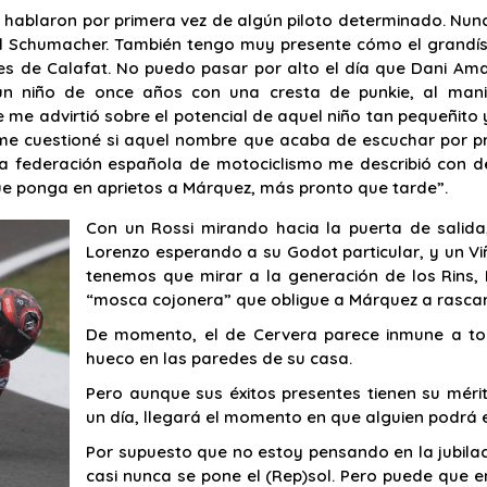
 hablaron por primera vez de algún piloto determinado. Nu
ael Schumacher. También tengo muy presente cómo el grandí
boxes de Calafat. No puedo pasar por alto el día que Dani A
un niño de once años con una cresta de punkie, al manil
me advirtió sobre el potencial de aquel niño tan pequeñito
e cuestioné si aquel nombre que acaba de escuchar por pri
 la federación española de motociclismo me describió con d
que ponga en aprietos a Márquez, más pronto que tarde”.
Con un Rossi mirando hacia la puerta de salida,
Lorenzo esperando a su Godot particular, y un V
tenemos que mirar a la generación de los Rins, 
“mosca cojonera” que obligue a Márquez a rascar
De momento, el de Cervera parece inmune a tod
hueco en las paredes de su casa.
Pero aunque sus éxitos presentes tienen su mér
un día, llegará el momento en que alguien podrá e
Por supuesto que no estoy pensando en la jubil
casi nunca se pone el (Rep)sol. Pero puede que