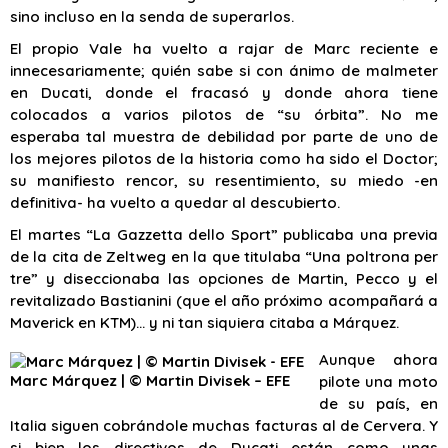
sino incluso en la senda de superarlos.
El propio Vale ha vuelto a rajar de Marc reciente e
innecesariamente; quién sabe si con ánimo de malmeter
en Ducati, donde el fracasó y donde ahora tiene
colocados a varios pilotos de “su órbita”. No me
esperaba tal muestra de debilidad por parte de uno de
los mejores pilotos de la historia como ha sido el Doctor;
su manifiesto rencor, su resentimiento, su miedo -en
definitiva- ha vuelto a quedar al descubierto.
El martes “La Gazzetta dello Sport” publicaba una previa
de la cita de Zeltweg en la que titulaba “Una poltrona per
tre” y diseccionaba las opciones de Martin, Pecco y el
revitalizado Bastianini (que el año próximo acompañará a
Maverick en KTM)… y ni tan siquiera citaba a Márquez.
Aunque ahora
Marc Márquez | © Martin Divisek – EFE
pilote una moto
de su país, en
Italia siguen cobrándole muchas facturas al de Cervera. Y
si bien los directivos de Ducati están como unas