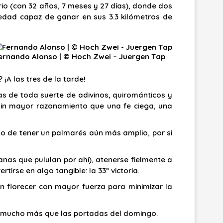
ario (con 32 años, 7 meses y 27 días), donde dos
 edad capaz de ganar en sus 3.3 kilómetros de
ernando Alonso | © Hoch Zwei – Juergen Tap
¡A las tres de la tarde!
as de toda suerte de adivinos, quirománticos y
sin mayor razonamiento que una fe ciega, una
ado de tener un palmarés aún más amplio, por si
anas que pululan por ahí), atenerse fielmente a
irse en algo tangible: la 33ª victoria.
den florecer con mayor fuerza para minimizar la
s mucho más que las portadas del domingo.