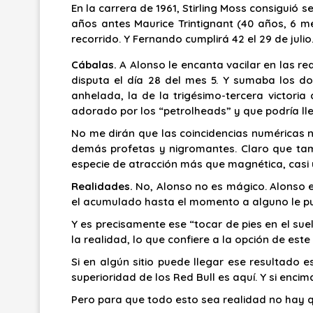
En la carrera de 1961, Stirling Moss consiguió 
años antes Maurice Trintignant (40 años, 6 m
recorrido. Y Fernando cumplirá 42 el 29 de julio
Cábalas.
A Alonso le encanta vacilar en las r
disputa el día 28 del mes 5. Y sumaba los do
anhelada, la de la trigésimo-tercera victoria 
adorado por los “petrolheads” y que podría lle
No me dirán que las coincidencias numéricas n
demás profetas y nigromantes. Claro que tam
especie de atracción más que magnética, casi 
Realidades.
No, Alonso no es mágico. Alonso es
el acumulado hasta el momento a alguno le pu
Y es precisamente ese “tocar de pies en el sue
la realidad, lo que confiere a la opción de este
Si en algún sitio puede llegar ese resultado e
superioridad de los Red Bull es aquí. Y si enci
Pero para que todo esto sea realidad no hay 