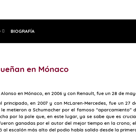
O
BIOGRAFÍA
o
s sueñan en Mónaco
o Alonso en Mónaco, en 2006 y con Renault, fue un 28 de may
del principado, en 2007 y con McLaren-Mercedes, fue un 27 
e le metieron a Schumacher por el famoso “aparcamiento” de 
a por la pole que, en este lugar, ya se sabe que es crucial 
fueron ganadas por el autor del mejor tiempo en la crono; el
ó al escalón más alto del podio había salido desde la primera 