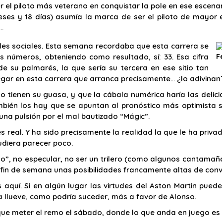
ser el piloto más veterano en conquistar la pole en ese escen
eses y 18 días) asumía la marca de ser el piloto de mayor
…
edes sociales. Esta semana recordaba que esta carrera se
F
s números, obteniendo como resultado, sí: 33. Esa cifra
de su palmarés, la que sería su tercera en ese sitio tan
gar en esta carrera que arranca precisamente… ¿lo adivinan? 
o tienen su guasa, y que la cábala numérica haría las delici
bién los hay que se apuntan al pronóstico más optimista 
una pulsión por el mal bautizado “Mágic”.
 real. Y ha sido precisamente la realidad la que le ha priv
diera parecer poco.
lo”, no especular, no ser un trilero (como algunos cantamañ
 fin de semana unas posibilidades francamente altas de convert
s aquí. Si en algún lugar las virtudes del Aston Martin pue
ma llueve, como podría suceder, más a favor de Alonso.
que meter el remo el sábado, donde lo que anda en juego e