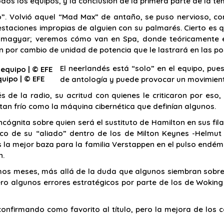
dos los equipos, y la conclusión de la primera parte de la t
. Volvió aquel “Mad Max” de antaño, se puso nervioso, c
staciones impropias de alguien con su palmarés. Cierto es q
 magyar; veremos cómo van en Spa, donde teóricamente el
 por cambio de unidad de potencia que le lastrará en las posi
El neerlandés está “solo” en el equipo, pu
uipo | © EFE
de antología y puede provocar un movimient
s de la radio, su acritud con quienes le criticaron por eso,
tan frío como la máquina cibernética que definían algunos.
cógnita sobre quien será el sustituto de Hamilton en sus fil
ico de su “aliado” dentro de los de Milton Keynes -Helmut
 la mejor baza para la familia Verstappen en el pulso endém
n.
mos meses, más allá de la duda que algunos siembran sobre
. Pero algunos errores estratégicos por parte de los de Wok
confirmando como favorito al título, pero la mejora de lo