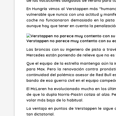
de las vacaciones obligadas de verano para to
En Hungría vimos al Verstappen más “humano”
vulnerable que nunca con una actitud y manife
coche no funcionaron demasiado en la pista
aunque hay que tener en cuenta la penalización
Verstappen no parece muy contento con su eq
Las broncas con su ingeniero de pista a travé
Mercedes están poniendo de relieve que no es 
Que el equipo de la estrella mantenga aún la in
para Max. Pero la renovación contra pronóst
continuidad del polémico asesor de Red Bull es
bando de esa guerra civil en el equipo campeó
El McLaren ha evolucionado mucho en los últi
de que la dupla Norris-Piastri cotiza al alza
volar más bajo de lo habitual.
La ventaja en puntos de Verstappen le sigue 
tan dictatorial.