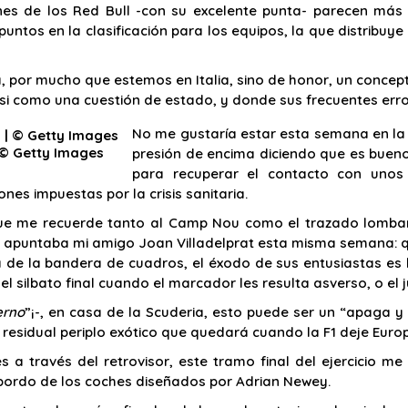
nes de los Red Bull -con su excelente punta- parecen más 
ntos en la clasificación para los equipos, la que distribuy
, por mucho que estemos en Italia, sino de honor, un concep
si como una cuestión de estado, y donde sus frecuentes erro
No me gustaría estar esta semana en la p
 © Getty Images
presión de encima diciendo que es bueno
para recuperar el contacto con unos
nes impuestas por la crisis sanitaria.
ue me recuerde tanto al Camp Nou como el trazado lombardo
me apuntaba mi amigo Joan Villadelprat esta misma semana: q
de la bandera de cuadros, el éxodo de sus entusiastas es 
 silbato final cuando el marcador les resulta asverso, o el 
erno
”¡-, en casa de la Scuderia, esto puede ser un “apaga 
el residual periplo exótico que quedará cuando la F1 deje Euro
 a través del retrovisor, este tramo final del ejercicio m
 bordo de los coches diseñados por Adrian Newey.