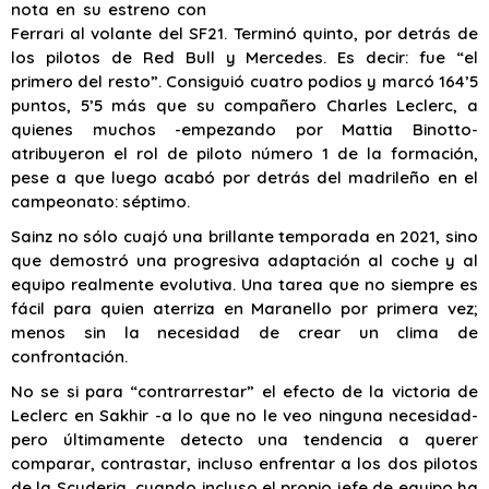
nota en su estreno con
Ferrari al volante del SF21. Terminó quinto, por detrás de
los pilotos de Red Bull y Mercedes. Es decir: fue “el
primero del resto”. Consiguió cuatro podios y marcó 164’5
puntos, 5’5 más que su compañero Charles Leclerc, a
quienes muchos -empezando por Mattia Binotto-
atribuyeron el rol de piloto número 1 de la formación,
pese a que luego acabó por detrás del madrileño en el
campeonato: séptimo.
Sainz no sólo cuajó una brillante temporada en 2021, sino
que demostró una progresiva adaptación al coche y al
equipo realmente evolutiva. Una tarea que no siempre es
fácil para quien aterriza en Maranello por primera vez;
menos sin la necesidad de crear un clima de
confrontación.
No se si para “contrarrestar” el efecto de la victoria de
Leclerc en Sakhir -a lo que no le veo ninguna necesidad-
pero últimamente detecto una tendencia a querer
comparar, contrastar, incluso enfrentar a los dos pilotos
de la Scuderia, cuando incluso el propio jefe de equipo ha