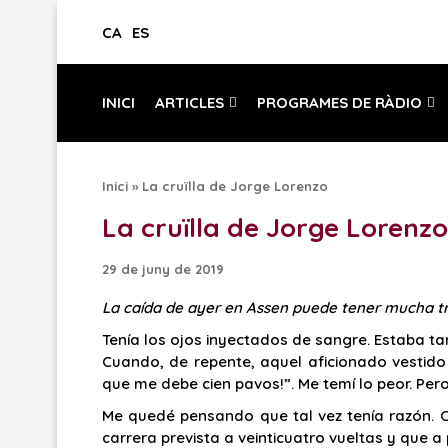
CA
ES
INICI
ARTICLES
PROGRAMES DE RÀDIO
Inici
»
La cruïlla de Jorge Lorenzo
La cruïlla de Jorge Lorenzo
29 de juny de 2019
La caída de ayer en Assen puede tener mucha t
Tenía los ojos inyectados de sangre. Estaba ta
Cuando, de repente, aquel aficionado vestido
que me debe cien pavos!”. Me temí lo peor. Per
Me quedé pensando que tal vez tenía razón.
carrera prevista a veinticuatro vueltas y que a