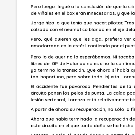
Pero luego llegué a la conclusión de que la cri
de Viñales en el box eran innecesarios, y que 
Jorge hizo lo que tenía que hacer: pilotar. Tr
calzado con el neumático blando en el eje delan
Pero, qué quieren que les diga, prefiero ve
amodorrado en la estéril contienda por el pun
Pero lo de ayer no lo esperábamos. Ni tocaba
libres del GP de Holanda no es sino la confir
ya terminó la transición. Que ahora sí había q
tan inoportuna, pero sobre todo: injusta. Loren
El accidente fue pavoroso. Pendientes de la 
circuito ponen los pelos de punta. La caída po
lesión vertebral, Lorenzo está relativamente bi
A partir de ahora su recuperación, no sólo la f
Ahora que había terminado la recuperación de 
este circuito en el que tanto daño se ha hecho