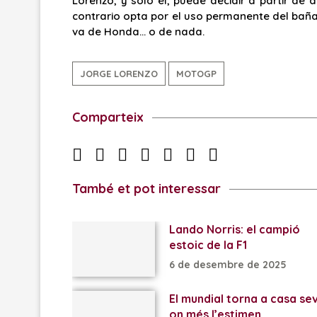
Lorenzo, y sólo él, puede decidir a partir de
contrario opta por el uso permanente del bañad
va de Honda… o de nada.
JORGE LORENZO
MOTOGP
Comparteix
També et pot interessar
Lando Norris: el campió
estoic de la F1
6 de desembre de 2025
El mundial torna a casa se
on més l’estimen