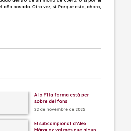
undado dentro de un mono de cuero, o si por el
l año pasado. Otra vez, sí. Porque esto, ahora,
A la F1 la forma està per
sobre del fons
22 de novembre de 2025
El subcampionat d’Alex
Márquez val més que algun