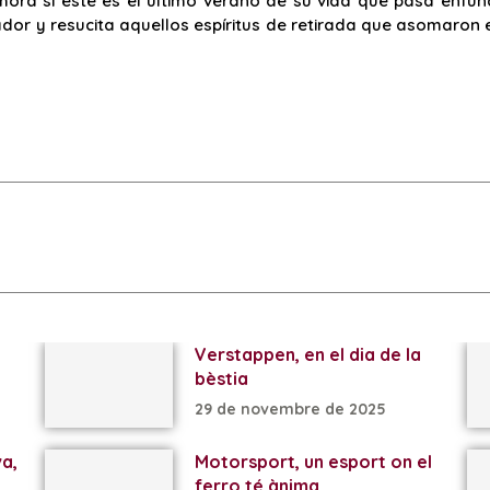
 ahora si este es el último verano de su vida que pasa enf
or y resucita aquellos espíritus de retirada que asomaron e
Verstappen, en el dia de la
bèstia
29 de novembre de 2025
va,
Motorsport, un esport on el
ferro té ànima