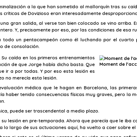
minalización a la que han sometido al mallorquín tras su caíd
las críticas de Dovizioso eran interesadamente desproporciona
as una gran salida, al verse tan bien colocado se vino arriba
tero. Y, precisamente por eso, por las condiciones de esa rue
r a todo un pentacampeón como él luchando por el cuarto
to de consolación.
. Su caída en los primeros entrenamientos
Moment de l’acc
mación de que Jorge había dicho basta. Que
ue ir a por todas. Y por eso esta lesión es
zo no merecía esta lesión.
evaluación médica que le hagan en Barcelona, las primera
día haber tenido consecuencias físicas muy graves, pero la me
en.
ísica, puede ser trascendental a medio plazo.
su lesión en pre-temporada. Ahora que parecía que le iba cog
 a lo largo de sus actuaciones aquí, ha vuelto a caer sobre 