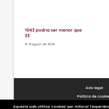
1043 podria ser menor que
33
31 d'agost de 2024
Avís legal
Política de cooki
Disseny web
Aquesta web utilitza 'cookies' per millorar l'experi