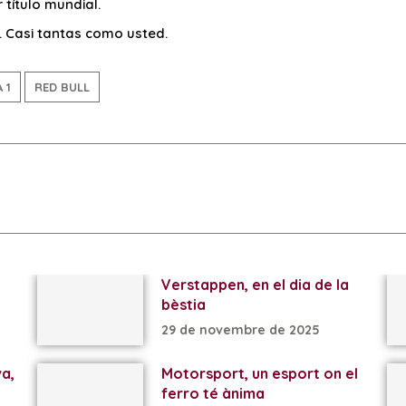
 título mundial.
 Casi tantas como usted.
 1
RED BULL
Verstappen, en el dia de la
bèstia
29 de novembre de 2025
va,
Motorsport, un esport on el
ferro té ànima