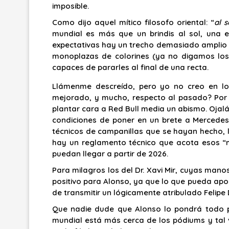
imposible.
Como dijo aquel mítico filosofo oriental: “
al s
mundial es más que un brindis al sol, una es
expectativas hay un trecho demasiado amplio p
monoplazas de colorines (ya no digamos los
capaces de pararles al final de una recta.
Llámenme descreído, pero yo no creo en lo
mejorado, y mucho, respecto al pasado? Por 
plantar cara a Red Bull media un abismo. Ojal
condiciones de poner en un brete a Mercedes
técnicos de campanillas que se hayan hecho, l
hay un reglamento técnico que acota esos “mi
puedan llegar a partir de 2026.
Para milagros los del Dr. Xavi Mir, cuyas mano
positivo para Alonso, ya que lo que pueda apo
de transmitir un lógicamente atribulado Felipe
Que nadie dude que Alonso lo pondrá todo p
mundial está más cerca de los pódiums y tal 