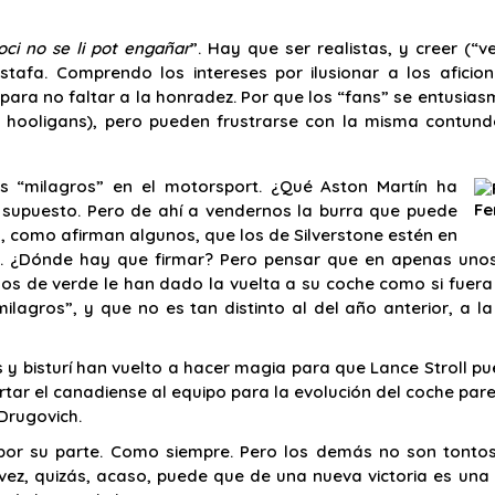
oci no se li pot engañar
”. Hay que ser realistas, y creer (
tafa. Comprendo los intereses por ilusionar a los aficio
ara no faltar a la honradez. Por que los “fans” se entusias
 hooligans), pero pueden frustrarse con la misma contund
s “milagros” en el motorsport. ¿Qué Aston Martín ha
Fe
supuesto. Pero de ahí a vendernos la burra que puede
á, como afirman algunos, que los de Silverstone estén en
. ¿Dónde hay que firmar? Pero pensar que en apenas unos
os de verde le han dado la vuelta a su coche como si fuera
lagros”, y que no es tan distinto al del año anterior, a l
s y bisturí han vuelto a hacer magia para que Lance Stroll p
rtar el canadiense al equipo para la evolución del coche par
 Drugovich.
or su parte. Como siempre. Pero los demás no son tontos
vez, quizás, acaso, puede que de una nueva victoria es una 