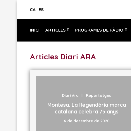
CA
ES
INICI
ARTICLES
PROGRAMES DE RÀDIO
Articles Diari ARA
Diari Ara
Reportatges
Montesa. La llegendària marca
catalana celebra 75 anys
6 de desembre de 2020