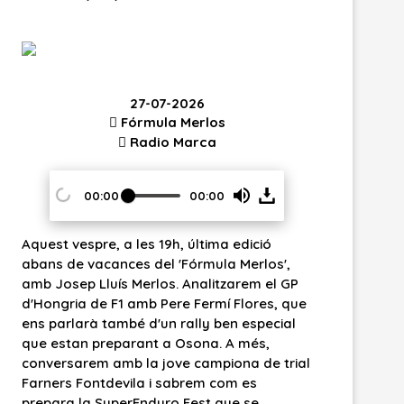
7-2026
21-07-2026
la Merlos
Fórmula Merlos
o Marca
Radio Marca
00:00
00:00
00:00
Press
P
19h, última edició
Avui dimarts, a partir de les 19h, torn
Enter
E
l 'Fórmula Merlos',
'Fórmula Merlos' a la ràdio dels espo
os. Analitzarem el GP
Parlarem de la F1 d'ahir i d'avui amb 
or
o
Pere Fermí Flores, que
periodista Ivan Vicario i us donarem 
un rally ben especial
detalls del nou Renault Twingo elèctr
 a Osona. A més,
banda, esbrinarem els canvis que viu
Space
S
jove campiona de trial
2027 el saló Automobile BCN i prova
 sabrem com es
nova Yamaha Tricity 300. A més, de
to
t
uro Fest que se
una estona a parlar de carreteres